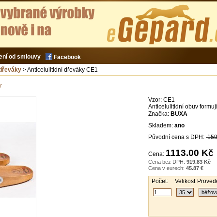
ení od smlouvy
Facebook
 dřeváky
> Anticelulitidní dřeváky CE1
y
Vzor:
CE1
Anticelulitidní obuv formuj
Značka:
BUXA
Skladem:
ano
Původní cena s DPH:
159
1113.00 Kč
Cena:
Cena bez DPH:
919.83 Kč
Cena v eurech:
45.87 €
Počet:
Velikost
Provede