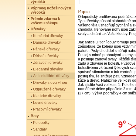
výrobků
Výprodej kožešinových
Popis:
výrobků
Ortopedický profilovaná podrážka z
Prémie zdarma k
Tyto dřeváky působí blahodárně pro
vašemu nákupu
Vašeho těla,usnadňují dýchání a z
Dřeváky
chodidla.Trénované nohy jsou zákla
svaly a chrání tak Vaše klouby. Prst
Komfortní dřeváky
Jak anticelulitidní obuv formuje pos
Dámské dřeváky
způsobuje, že kolena jsou vždy mí
Pánské dřeváky
páteře. Prsty chodidel směřují nah
Postoj s mírně prohnutými koleny o
Dětské dřeváky
a posiluje zádové svaly. Těžiště tě
Zdravotní dřeváky
záda a zbavuje je bolesti. Hýžďové 
bolestivému zkrácení lýtkových sval
Elegantní dřeváky
správně stimulován a tak chráněn p
Anticelulitidní dřeváky
postoj tím, že snižuje patu vzhled
kůže a dřevo. Nabízíme velikosti o
Dřeváky s ovčí vlnou
Jak zjistíte Vaši velikost: 1. Polož
naměřené délce připočtete 3 mm. 4.
Odpružené dřeváky
(27 cm). Výška podrážky 4 cm sní
Klasické dřeváky
Levné dřeváky
Pracovní dřeváky
Boty
Polobotky
Sandály