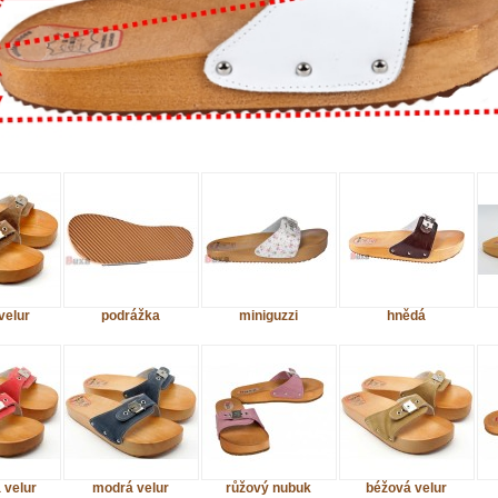
velur
podrážka
miniguzzi
hnědá
 velur
modrá velur
růžový nubuk
béžová velur