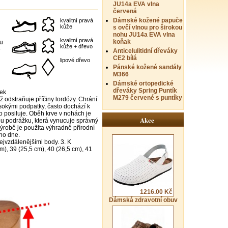
JU14a EVA vlna
červená
Dámské kožené papuče
kvalitní pravá
kůže
s ovčí vlnou pro širokou
nohu JU14a EVA vlna
kvalitní pravá
koňak
bu
kůže + dřevo
e
Anticelulitidní dřeváky
CE2 bílá
lipové dřevo
Pánské kožené sandály
M366
Dámské ortopedické
dřeváky Spring Puntík
nek
M279 červené s puntíky
ž odstraňuje příčiny lordózy. Chrání
ysokými podpatky, často dochází k
vo posiluje. Oběh krve v nohách je
Akce
ou podrážku, která vynucuje správný
ýrobě je použita výhradně přírodní
ho dne.
nejvzdálenějšími body. 3. K
), 39 (25,5 cm), 40 (26,5 cm), 41
1216.00 Kč
Dámská zdravotní obuv