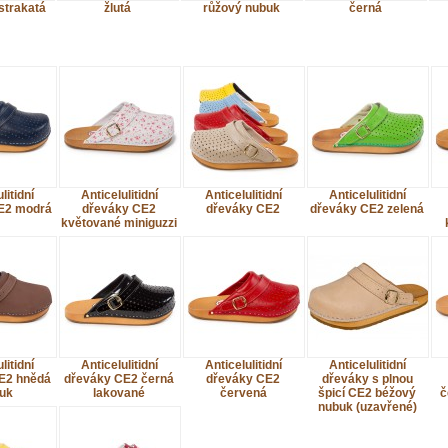
strakatá
žlutá
růžový nubuk
černá
litidní
Anticelulitidní
Anticelulitidní
Anticelulitidní
E2 modrá
dřeváky CE2
dřeváky CE2
dřeváky CE2 zelená
květované miniguzzi
litidní
Anticelulitidní
Anticelulitidní
Anticelulitidní
E2 hnědá
dřeváky CE2 černá
dřeváky CE2
dřeváky s plnou
uk
lakované
červená
špicí CE2 béžový
č
nubuk (uzavřené)