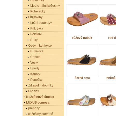
Předložky
Medicinální kožešiny
Koberečky
Lůžkoviny
Ložní soupravy
Přikrývky
Polštáře
růžový nubuk
red d
Deky
Oděvní konfekce
Rukavice
Čepice
Vesty
Bundy
Kabáty
černá srst
hnědá 
Ponožky
Zdravotní doplňky
Pro děti
Kožešinové čepice
LUXUS domova
přehozy
kožešiny barvené