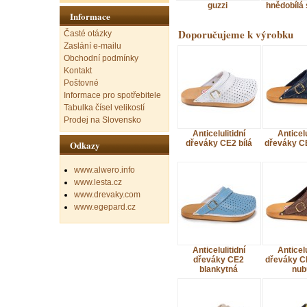
guzzi
hnědobílá 
Informace
Doporučujeme k výrobku
Časté otázky
Zaslání e-mailu
Obchodní podmínky
Kontakt
Poštovné
Informace pro spotřebitele
Tabulka čísel velikostí
Prodej na Slovensko
Anticelulitidní
Anticelu
dřeváky CE2 bílá
dřeváky C
Odkazy
www.alwero.info
www.lesta.cz
www.drevaky.com
www.egepard.cz
Anticelulitidní
Anticelu
dřeváky CE2
dřeváky C
blankytná
nub