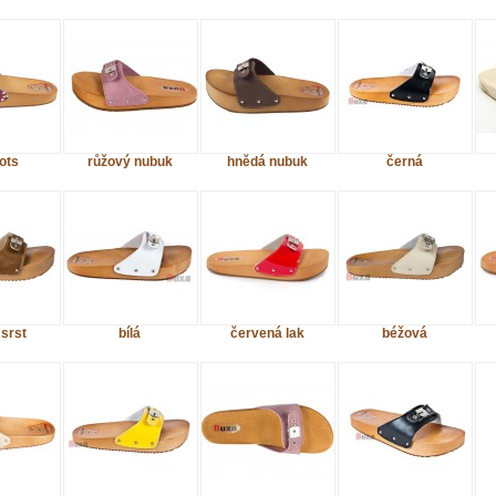
ots
růžový nubuk
hnědá nubuk
černá
srst
bílá
červená lak
béžová