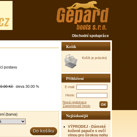
Obchodní spolupráce
Košík
Košík je prázdný
ící postavu
Přihlášení
0.00 Kč
sleva
30.00 %
E-mail:
Heslo:
Nová registrace
Zapomenuté heslo
ní (barva)
Nejžádanější
VÝPRODEJ - Dámské
kožené papuče s ovčí
vlnou pro širokou nohu