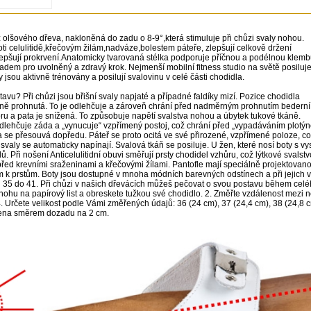
 olšového dřeva, nakloněná do zadu o 8-9°,která stimuluje při chůzi svaly nohou.
ti celulitidě,křečovým žilám,nadváze,bolestem páteře, zlepšují celkově držení
lepšují prokrvení.Anatomicky tvarovaná stélka podporuje příčnou a podélnou klem
dem pro uvolněný a zdravý krok. Nejmenší mobilní fitness studio na světě posiluj
y jsou aktivně trénovány a posilují svalovinu v celé části chodidla.
tavu? Při chůzi jsou břišní svaly napjaté a případné faldíky mizí. Pozice chodidla
rně prohnutá. To je odlehčuje a zároveň chrání před nadměrným prohnutím bederní
oru a pata je snížená. To způsobuje napětí svalstva nohou a úbytek tukové tkáně.
dlehčuje záda a „vynucuje“ vzpřímený postoj, což chrání před „vypadáváním plotý
la se přesouvá dopředu. Páteř se proto ocitá ve své přirozené, vzpřímené poloze, co
svaly se automaticky napínají. Svalová tkáň se posiluje. U žen, které nosí boty s v
ů. Při nošení Anticelulitidní obuvi směřují prsty chodidel vzhůru, což lýtkové svalst
řed krevními sraženinami a křečovými žílami. Pantofle mají speciálně projektovan
em k prstům. Boty jsou dostupné v mnoha módních barevných odstínech a při jejich v
d 35 do 41. Při chůzi v našich dřevácích můžeš pečovat o svou postavu během celé
te nohu na papírový list a obreskete tužkou své chodidlo. 2. Změřte vzdálenost mezi 
 Určete velikost podle Vámi změřených údajů: 36 (24 cm), 37 (24,4 cm), 38 (24,8 cm
žena směrem dozadu na 2 cm.