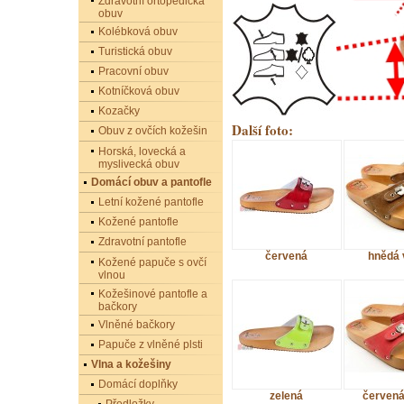
Zdravotní ortopedická
obuv
Kolébková obuv
Turistická obuv
Pracovní obuv
Kotníčková obuv
Kozačky
Další foto:
Obuv z ovčích kožešin
Horská, lovecká a
myslivecká obuv
Domácí obuv a pantofle
Letní kožené pantofle
Kožené pantofle
Zdravotní pantofle
červená
hnědá 
Kožené papuče s ovčí
vlnou
Kožešinové pantofle a
bačkory
Vlněné bačkory
Papuče z vlněné plsti
Vlna a kožešiny
Domácí doplňky
zelená
červená