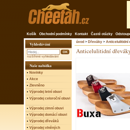
Košík
Obchodní podmínky
Kontakt
Časté otázky
Odstoup
úvod
>
Dřeváky
>
Anticelulitidní
Vyhledávání
Anticelulitidní dřevák
rozšířené vyhledávání
Naše nabídka
Novinky
Akce
Zlevněno
Výprodej letní obuvi
Výprodej celoroční obuvi
Výprodej zimní obuvi
Výprodej domácí obuvi
Výprodej dřeváků
Výprodej vlněných