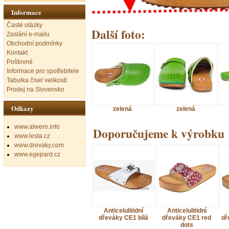
Informace
Časté otázky
Další foto:
Zaslání e-mailu
Obchodní podmínky
Kontakt
Poštovné
Informace pro spotřebitele
Tabulka čísel velikostí
Prodej na Slovensko
Odkazy
zelená
zelená
www.alwero.info
Doporučujeme k výrobku
www.lesta.cz
www.drevaky.com
www.egepard.cz
Anticelulitidní
Anticelulitidní
dřeváky CE1 bílá
dřeváky CE1 red
dř
dots