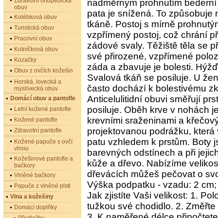
Zdravotní ortopedická
nadměrným prohnutím bederní p
obuv
pata je snížená. To způsobuje 
Kolébková obuv
tkáně. Postoj s mírně prohnutý
Turistická obuv
vzpřímený postoj, což chrání p
Pracovní obuv
zádové svaly. Těžiště těla se p
Kotníčková obuv
své přirozené, vzpřímené poloze
Kozačky
záda a zbavuje je bolesti. Hýž
Obuv z ovčích kožešin
Svalová tkáň se posiluje. U žen
Horská, lovecká a
často dochází k bolestivému zk
myslivecká obuv
Anticelulitidní obuvi směřují pr
Domácí obuv a pantofle
posiluje. Oběh krve v nohách j
Letní kožené pantofle
krevními sraženinami a křečový
Kožené pantofle
projektovanou podrážku, která 
Zdravotní pantofle
patu vzhledem k prstům. Boty
Kožené papuče s ovčí
vlnou
barevných odstínech a při jejic
Kožešinové pantofle a
kůže a dřevo. Nabízíme velikost
bačkory
dřevácích můžeš pečovat o sv
Vlněné bačkory
Výška podpatku - vzadu: 2 cm;
Papuče z vlněné plsti
Jak zjistíte Vaši velikost: 1. Po
Vlna a kožešiny
tužkou své chodidlo. 2. Změřte
Domácí doplňky
3. K naměřené délce připočtete