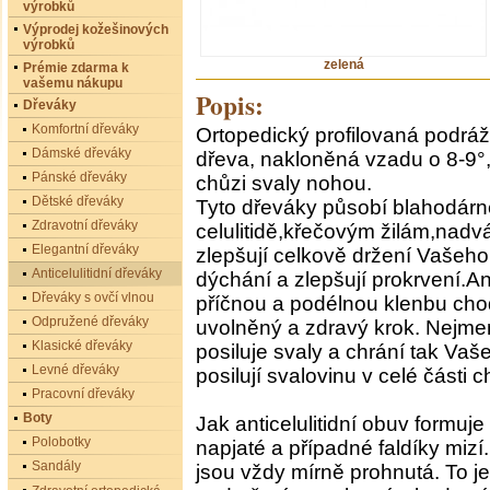
výrobků
Výprodej kožešinových
výrobků
zelená
Prémie zdarma k
vašemu nákupu
Popis:
Dřeváky
Komfortní dřeváky
Ortopedický profilovaná podrá
Dámské dřeváky
dřeva, nakloněná vzadu o 8-9°,k
Pánské dřeváky
chůzi svaly nohou.
Dětské dřeváky
Tyto dřeváky působí blahodárně
Zdravotní dřeváky
celulitidě,křečovým žilám,nadv
Elegantní dřeváky
zlepšují celkově držení Vašeho
Anticelulitidní dřeváky
dýchání a zlepšují prokrvení.A
Dřeváky s ovčí vlnou
příčnou a podélnou klenbu cho
Odpružené dřeváky
uvolněný a zdravý krok. Nejmen
Klasické dřeváky
posiluje svaly a chrání tak Vaš
Levné dřeváky
posilují svalovinu v celé části c
Pracovní dřeváky
Boty
Jak anticelulitidní obuv formuje
Polobotky
napjaté a případné faldíky miz
Sandály
jsou vždy mírně prohnutá. To j