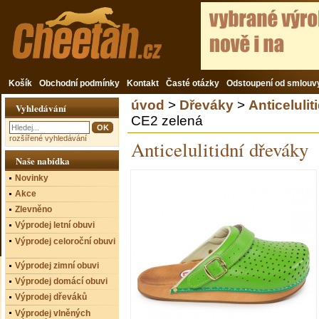
Košík
Obchodní podmínky
Kontakt
Časté otázky
Odstoupení od smlouv
úvod
>
Dřeváky
>
Anticelulit
Vyhledávání
CE2 zelená
rozšířené vyhledávání
Anticelulitidní dřeváky
Naše nabídka
Novinky
Akce
Zlevněno
Výprodej letní obuvi
Výprodej celoroční obuvi
Výprodej zimní obuvi
Výprodej domácí obuvi
Výprodej dřeváků
Výprodej vlněných