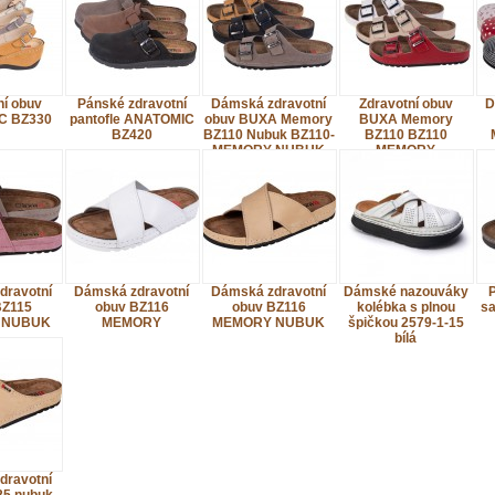
ní obuv
Pánské zdravotní
Dámská zdravotní
Zdravotní obuv
D
C BZ330
pantofle ANATOMIC
obuv BUXA Memory
BUXA Memory
BZ420
BZ110 Nubuk BZ110-
BZ110 BZ110
MEMORY-NUBUK
MEMORY
dravotní
Dámská zdravotní
Dámská zdravotní
Dámské nazouváky
P
BZ115
obuv BZ116
obuv BZ116
kolébka s plnou
s
 NUBUK
MEMORY
MEMORY NUBUK
špičkou 2579-1-15
bílá
dravotní
25 nubuk