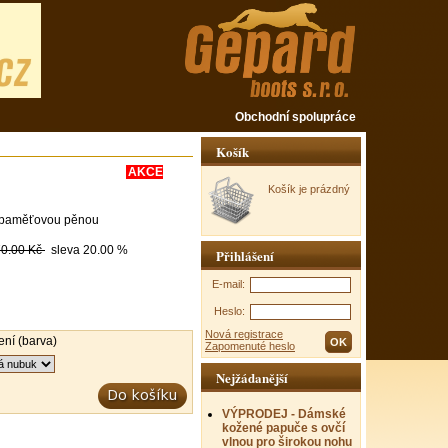
Obchodní spolupráce
Košík
AKCE
Košík je prázdný
s paměťovou pěnou
0.00 Kč
sleva
20.00 %
Přihlášení
E-mail:
Heslo:
Nová registrace
ní (barva)
Zapomenuté heslo
Nejžádanější
VÝPRODEJ - Dámské
kožené papuče s ovčí
vlnou pro širokou nohu