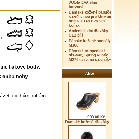
JU14a EVA vlna
červená
Dámské kožené papuče
s ovčí vlnou pro širokou
nohu JU14a EVA vlna
koňak
Anticelulitidní dřeváky
CE2 bílá
17
Pánské kožené sandály
M366
Dámské ortopedické
dřeváky Spring Puntík
M279 červené s puntíky
uje tlakové body.
Akce
klenbu nohy.
házet plochým nohám.
999.00 Kč
Dámské kožené dřeváky