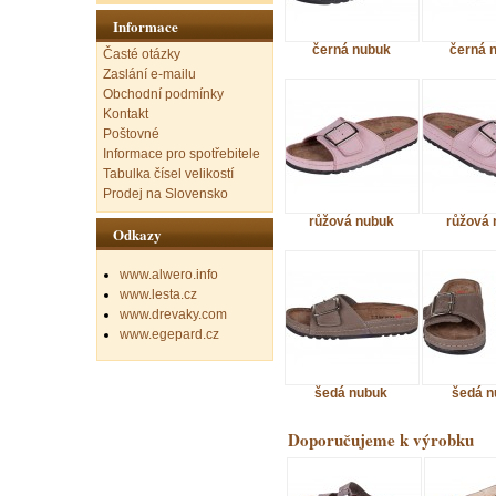
Informace
černá nubuk
černá 
Časté otázky
Zaslání e-mailu
Obchodní podmínky
Kontakt
Poštovné
Informace pro spotřebitele
Tabulka čísel velikostí
Prodej na Slovensko
růžová nubuk
růžová 
Odkazy
www.alwero.info
www.lesta.cz
www.drevaky.com
www.egepard.cz
šedá nubuk
šedá n
Doporučujeme k výrobku