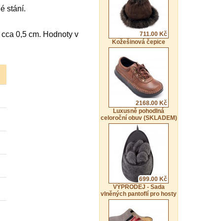
é stání.
k cca 0,5 cm. Hodnoty v
711.00 Kč
Kožešinová čepice
2168.00 Kč
Luxusně pohodlná
celoroční obuv (SKLADEM)
699.00 Kč
VÝPRODEJ - Sada
vlněných pantoflí pro hosty