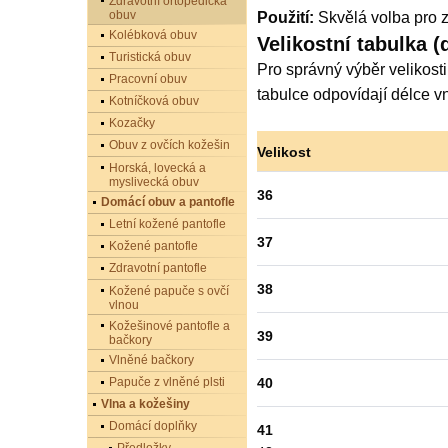
Zdravotní ortopedická
obuv
Použití:
Skvělá volba pro z
Kolébková obuv
Velikostní tabulka (
Turistická obuv
Pro správný výběr velikost
Pracovní obuv
tabulce odpovídají délce vn
Kotníčková obuv
Kozačky
Obuv z ovčích kožešin
Velikost
Horská, lovecká a
myslivecká obuv
36
Domácí obuv a pantofle
Letní kožené pantofle
37
Kožené pantofle
Zdravotní pantofle
38
Kožené papuče s ovčí
vlnou
Kožešinové pantofle a
39
bačkory
Vlněné bačkory
40
Papuče z vlněné plsti
Vlna a kožešiny
Domácí doplňky
41