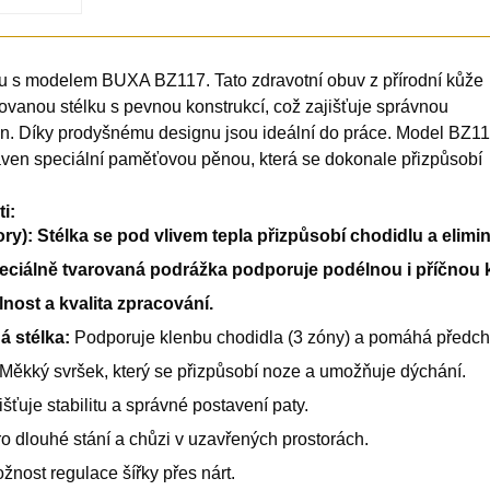
 s modelem BUXA BZ117. Tato zdravotní obuv z přírodní kůže
vanou stélku s pevnou konstrukcí, což zajišťuje správnou
en. Díky prodyšnému designu jsou ideální do práce. Model BZ1
baven speciální paměťovou pěnou, která se dokonale přizpůsobí
i:
ry):
Stélka se pod vlivem tepla přizpůsobí chodidlu a elimin
ciálně tvarovaná podrážka podporuje podélnou i příčnou 
ost a kvalita zpracování.
á stélka:
Podporuje klenbu chodidla (3 zóny) a pomáhá předc
Měkký svršek, který se přizpůsobí noze a umožňuje dýchání.
šťuje stabilitu a správné postavení paty.
 dlouhé stání a chůzi v uzavřených prostorách.
nost regulace šířky přes nárt.