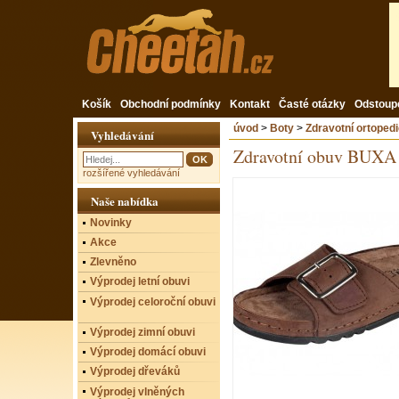
Košík
Obchodní podmínky
Kontakt
Časté otázky
Odstoup
úvod
>
Boty
>
Zdravotní ortoped
Vyhledávání
Zdravotní obuv BUX
rozšířené vyhledávání
Naše nabídka
Novinky
Akce
Zlevněno
Výprodej letní obuvi
Výprodej celoroční obuvi
Výprodej zimní obuvi
Výprodej domácí obuvi
Výprodej dřeváků
Výprodej vlněných