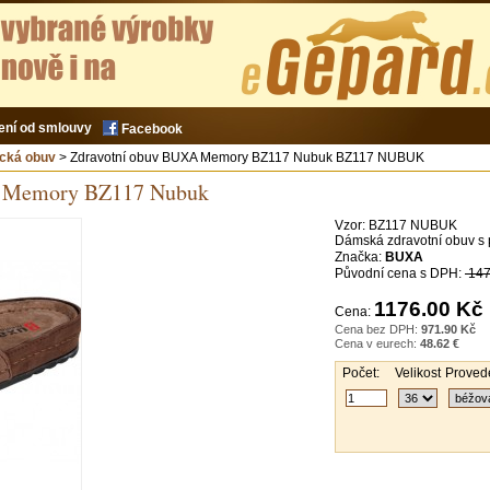
ení od smlouvy
Facebook
ická obuv
> Zdravotní obuv BUXA Memory BZ117 Nubuk BZ117 NUBUK
A Memory BZ117 Nubuk
Vzor:
BZ117 NUBUK
Dámská zdravotní obuv 
Značka:
BUXA
Původní cena s DPH:
147
1176.00 Kč
Cena:
Cena bez DPH:
971.90 Kč
Cena v eurech:
48.62 €
Počet:
Velikost
Provede