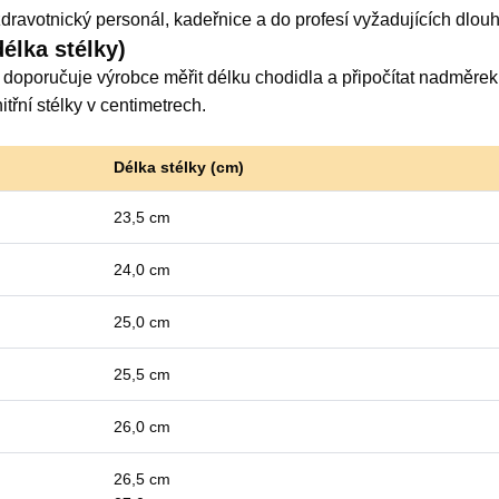
dravotnický personál, kadeřnice a do profesí vyžadujících dlouh
délka stélky)
i doporučuje výrobce měřit délku chodidla a připočítat nadměre
itřní stélky v centimetrech.
Délka stélky (cm)
23,5 cm
24,0 cm
25,0 cm
25,5 cm
26,0 cm
26,5 cm