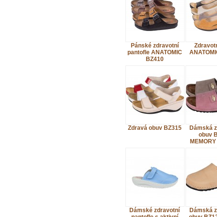
Pánské zdravotní
Zdravot
pantofle ANATOMIC
ANATOMI
BZ410
Zdravá obuv BZ315
Dámská z
obuv 
MEMORY
Dámské zdravotní
Dámská z
pantofle s aktivní
obuv BZ1