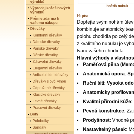
výrobků
hnědá nubuk
Výprodej kožešinových
výrobků
Popis:
Prémie zdarma k
Dopřejte svým nohám úlevu
vašemu nákupu
Dřeváky
kombinuje anatomicky tvaro
Komfortní dřeváky
polohu chodidla po celý d
Dámské dřeváky
z kvalitního nubuku je vy
Pánské dřeváky
tvaru vašeho chodidla.
Dětské dřeváky
Hlavní výhody a vlastnost
Zdravotní dřeváky
Paměťová pěna (Memo
Elegantní dřeváky
Anatomická opora:
Spe
Anticelulitidní dřeváky
Dřeváky s ovčí vlnou
Ruční šití:
Vysoká odoln
Odpružené dřeváky
Anatomicky profilovan
Klasické dřeváky
Levné dřeváky
Kvalitní přírodní kůže:
Pracovní dřeváky
Pevná konstrukce:
Zaji
Boty
Prodyšnost:
Vhodné pro
Polobotky
Sandály
Nastavitelný pásek:
Mož