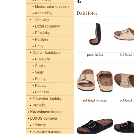
Předložky
42
Medicinální kožešiny
Další foto:
Koberečky
Lůžkoviny
Ložní soupravy
Přikrývky
Polštáře
Deky
Oděvní konfekce
podrážka
béžová 
Rukavice
Čepice
Vesty
Bundy
Kabáty
Ponožky
Zdravotní doplňky
béžová nubuk
béžová 
Pro děti
Kožešinové čepice
LUXUS domova
přehozy
kožešiny barvené