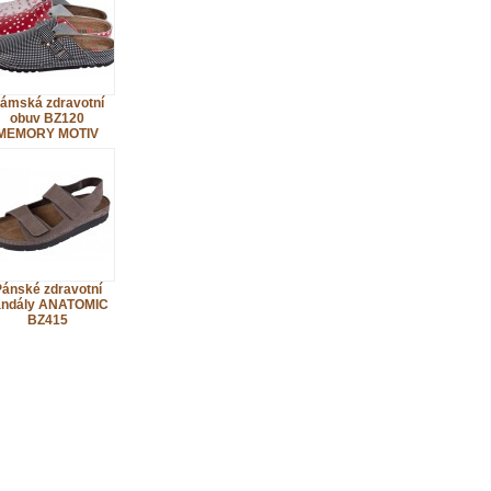
ámská zdravotní
obuv BZ120
MEMORY MOTIV
ánské zdravotní
andály ANATOMIC
BZ415