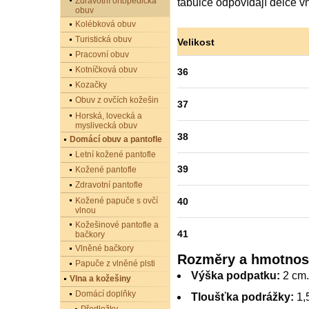
Zdravotní ortopedická
tabulce odpovídají délce vn
obuv
Kolébková obuv
Turistická obuv
Velikost
Pracovní obuv
Kotníčková obuv
36
Kozačky
Obuv z ovčích kožešin
37
Horská, lovecká a
myslivecká obuv
38
Domácí obuv a pantofle
Letní kožené pantofle
39
Kožené pantofle
Zdravotní pantofle
40
Kožené papuče s ovčí
vlnou
Kožešinové pantofle a
41
bačkory
Vlněné bačkory
Rozměry a hmotnos
Papuče z vlněné plsti
Výška podpatku:
2 cm.
Vlna a kožešiny
Domácí doplňky
Tloušťka podrážky:
1,