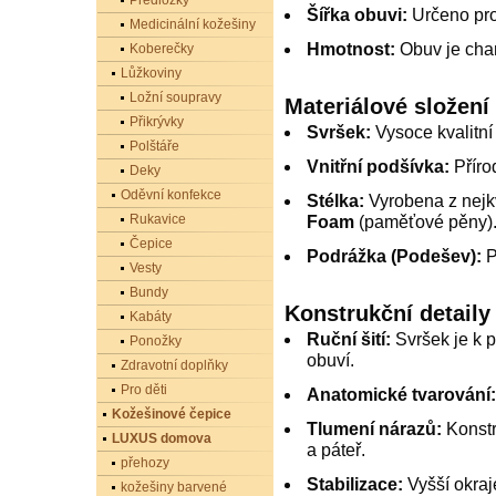
Předložky
Šířka obuvi:
Určeno pro 
Medicinální kožešiny
Hmotnost:
Obuv je char
Koberečky
Lůžkoviny
Ložní soupravy
Materiálové složení
Přikrývky
Svršek:
Vysoce kvalitní
Polštáře
Vnitřní podšívka:
Příro
Deky
Oděvní konfekce
Stélka:
Vyrobena z nejkv
Rukavice
Foam
(paměťové pěny)
Čepice
Podrážka (Podešev):
P
Vesty
Bundy
Konstrukční detaily 
Kabáty
Ruční šití:
Svršek je k p
Ponožky
obuví.
Zdravotní doplňky
Pro děti
Anatomické tvarování:
Kožešinové čepice
Tlumení nárazů:
Konstr
LUXUS domova
a páteř.
přehozy
Stabilizace:
Vyšší okraje
kožešiny barvené