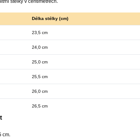
itřní stélky v centimetrech.
Délka stélky (cm)
23,5 cm
24,0 cm
25,0 cm
25,5 cm
26,0 cm
26,5 cm
t
5 cm.