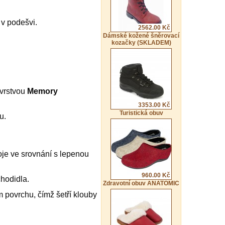
 v podešvi.
2562.00 Kč
Dámské kožené šněrovací
kozačky (SKLADEM)
 vrstvou
Memory
3353.00 Kč
Turistická obuv
u.
poje ve srovnání s lepenou
960.00 Kč
chodidla.
Zdravotní obuv ANATOMIC
 povrchu, čímž šetří klouby