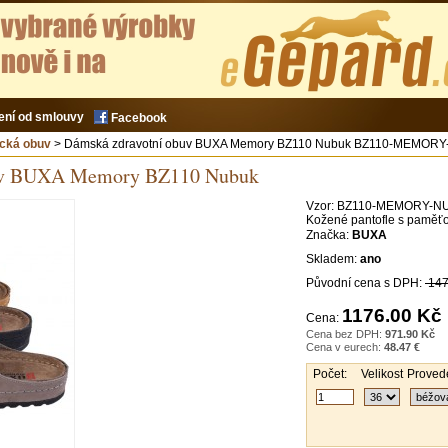
ení od smlouvy
Facebook
ická obuv
> Dámská zdravotní obuv BUXA Memory BZ110 Nubuk BZ110-MEMOR
buv BUXA Memory BZ110 Nubuk
Vzor:
BZ110-MEMORY-N
Kožené pantofle s paměť
Značka:
BUXA
Skladem:
ano
Původní cena s DPH:
147
1176.00 Kč
Cena:
Cena bez DPH:
971.90 Kč
Cena v eurech:
48.47 €
Počet:
Velikost
Provede