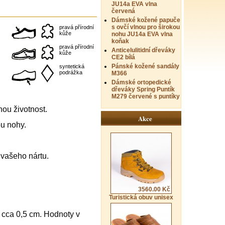
JU14a EVA vlna
červená
Dámské kožené papuče
s ovčí vlnou pro širokou
pravá přírodní
kůže
nohu JU14a EVA vlna
koňak
pravá přírodní
Anticelulitidní dřeváky
kůže
CE2 bílá
Pánské kožené sandály
syntetická
podrážka
M366
Dámské ortopedické
dřeváky Spring Puntík
M279 červené s puntíky
hou životnost.
Akce
u nohy.
vašeho nártu.
3560.00 Kč
Turistická obuv unisex
k cca 0,5 cm. Hodnoty v