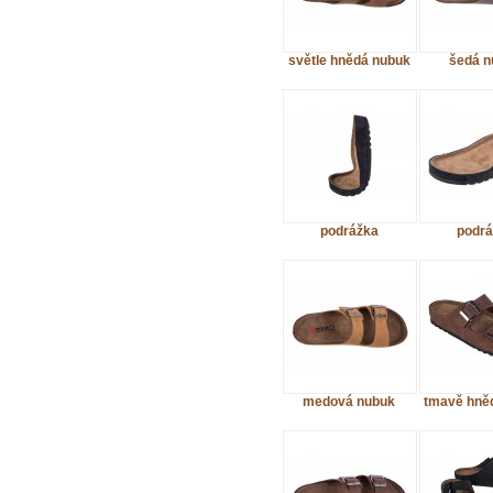
světle hnědá nubuk
šedá n
podrážka
podrá
medová nubuk
tmavě hně