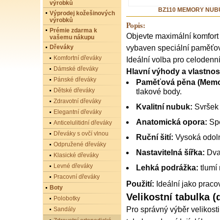
výrobků
BZ110 MEMORY NUB
Výprodej kožešinových
výrobků
Popis:
Prémie zdarma k
Objevte maximální komfor
vašemu nákupu
Dřeváky
vybaven speciální paměťov
Komfortní dřeváky
Ideální volba pro celodenní
Dámské dřeváky
Hlavní výhody a vlastnost
Pánské dřeváky
Paměťová pěna (Memo
Dětské dřeváky
tlakové body.
Zdravotní dřeváky
Kvalitní nubuk:
Svršek 
Elegantní dřeváky
Anatomická opora:
Spe
Anticelulitidní dřeváky
Dřeváky s ovčí vlnou
Ruční šití:
Vysoká odolno
Odpružené dřeváky
Nastavitelná šířka:
Dva 
Klasické dřeváky
Levné dřeváky
Lehká podrážka:
tlumí 
Pracovní dřeváky
Použití:
Ideální jako praco
Boty
Velikostní tabulka (
Polobotky
Pro správný výběr velikost
Sandály