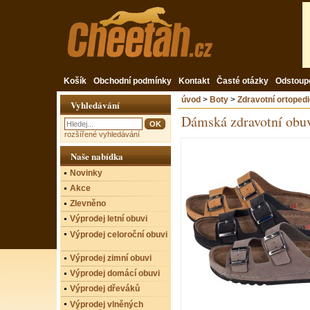
Košík
Obchodní podmínky
Kontakt
Časté otázky
Odstoup
úvod
>
Boty
>
Zdravotní ortoped
Vyhledávání
Dámská zdravotní o
rozšířené vyhledávání
Naše nabídka
Novinky
Akce
Zlevněno
Výprodej letní obuvi
Výprodej celoroční obuvi
Výprodej zimní obuvi
Výprodej domácí obuvi
Výprodej dřeváků
Výprodej vlněných