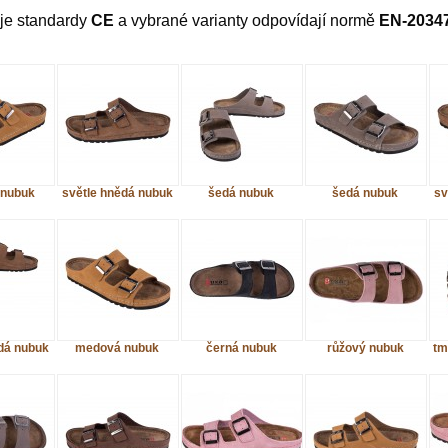
je standardy
CE
a vybrané varianty odpovídají normě
EN-2034
nubuk
světle hnědá nubuk
šedá nubuk
šedá nubuk
sv
dá nubuk
medová nubuk
černá nubuk
růžový nubuk
tm