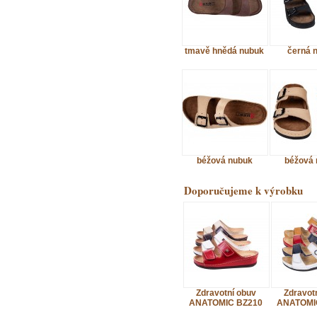
tmavě hnědá nubuk
černá 
béžová nubuk
béžová 
Doporučujeme k výrobku
Zdravotní obuv
Zdravot
ANATOMIC BZ210
ANATOMI