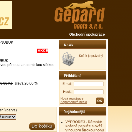
Obchodní spolupráce
Y-NUBUK
Košík
AKCE
Košík je prázdný
UBUK
ovou pěnou a anatomickou stélkou
Přihlášení
0.00 Kč
sleva
20.00 %
E-mail:
Heslo:
Nová registrace
Zapomenuté heslo
ní (barva)
Nejžádanější
VÝPRODEJ - Dámské
kožené papuče s ovčí
vlnou pro širokou nohu