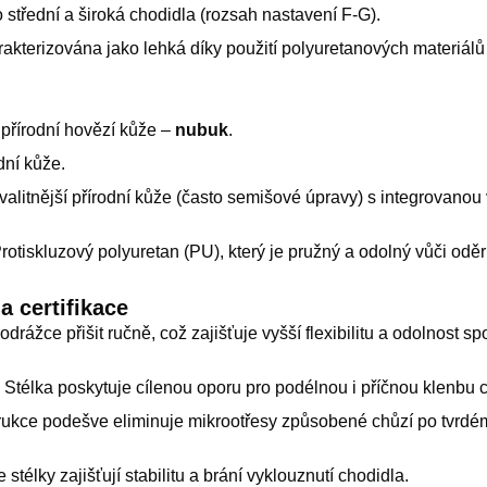
střední a široká chodidla (rozsah nastavení F-G).
akterizována jako lehká díky použití polyuretanových materiálů
 přírodní hovězí kůže –
nubuk
.
dní kůže.
alitnější přírodní kůže (často semišové úpravy) s integrovanou
.
rotiskluzový polyuretan (PU), který je pružný a odolný vůči oděr
a certifikace
odrážce přišit ručně, což zajišťuje vyšší flexibilitu a odolnost s
Stélka poskytuje cílenou oporu pro podélnou i příčnou klenbu 
ukce podešve eliminuje mikrootřesy způsobené chůzí po tvrdém
 stélky zajišťují stabilitu a brání vyklouznutí chodidla.