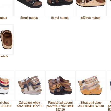
nubuk
černá nubuk
černá nubuk
béžová nubuk
nubuk
ní obuv
Zdravotní obuv
Pánské zdravotní
Zdravotní obuv
P
C BZ310
ANATOMIC BZ215
pantofle ANATOMIC
ANATOMIC BZ330
pa
BZ410
B