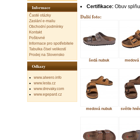
Certifikace:
Obuv splňu
Informace
Další foto:
Časté otázky
Zaslání e-mailu
Obchodní podmínky
Kontakt
Poštovné
Informace pro spotřebitele
Tabulka čísel velikostí
Prodej na Slovensko
šedá nubuk
medová 
Odkazy
www.alwero.info
www.lesta.cz
www.drevaky.com
www.egepard.cz
medová nubuk
světle hně