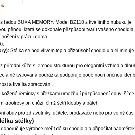
UK
t s řadou BUXA MEMORY. Model BZ110 z kvalitního nubuku je
ou pěnou, která se dokonale přizpůsobí tvaru vašeho chodidla.
 nošení v práci i doma.
i:
ry):
Stélka se pod vlivem tepla přizpůsobí chodidlu a eliminuje
z přírodní kůže s jemnou strukturou pro elegantní vzhled a dlou
ciálně tvarovaná podrážka podporuje podélnou i příčnou klenb
st a kvalita zpracování.
kožené řemínky s přezkami umožňují přizpůsobení obuvi šířce 
mikrootřesy při chůzi, čímž šetří klouby a páteř.
vní obuv pro zdravotníky, učitele, prodavače nebo pro volný čas.
délka stélky)
i doporučuje výrobce měřit délku chodidla a připočítat nadměre