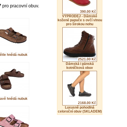
7
pro pracovní obuv.
390.00 Kč
VÝPRODEJ - Dámské
kožené papuče s ovčí vlnou
pro širokou nohu
ětle hnědá nubuk
2521.00 Kč
Dámská i pánská
kotníčková obuv
avě hnědá nubuk
2168.00 Kč
Luxusně pohodlná
celoroční obuv (SKLADEM)