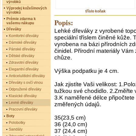
výrobků
Výprodej kožešinových
tříslo koňak
výrobků
Prémie zdarma k
Popis:
vašemu nákupu
Dřeváky
Lehké dřeváky z vyrobené top
Komfortní dřeváky
speciální tříslem činěné kůže. 
Dámské dřeváky
vyrobena na bázi přírodních z
Pánské dřeváky
činidel. Přírodní materiály Vám
Dětské dřeváky
chůze.
Zdravotní dřeváky
Elegantní dřeváky
Výška podpatku je 4 cm.
Anticelulitidní dřeváky
Dřeváky s ovčí vlnou
Jak zjistíte Vaši velikost: 1.Po
Odpružené dřeváky
tužkou své chodidlo. 2.Změřte 
Klasické dřeváky
3.K naměřené délce připočtete 
Levné dřeváky
změřených údajů.
Pracovní dřeváky
Boty
35(23,5 cm)
Polobotky
36 (24,0 cm)
Sandály
37 (24,4 cm)