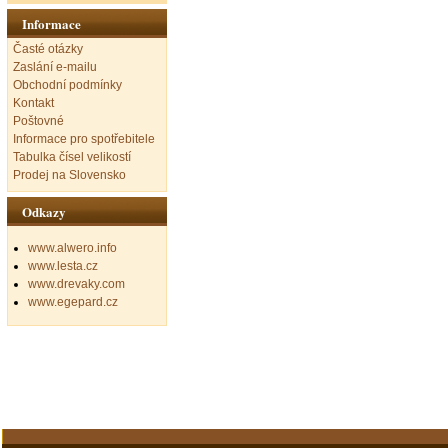
Informace
Časté otázky
Zaslání e-mailu
Obchodní podmínky
Kontakt
Poštovné
Informace pro spotřebitele
Tabulka čísel velikostí
Prodej na Slovensko
Odkazy
www.alwero.info
www.lesta.cz
www.drevaky.com
www.egepard.cz