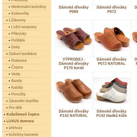
Předložky
Medicinální kožešiny
Dámské dřeváky
Dámské dřeváky
D
P080
P072
Koberečky
Lůžkoviny
Ložní soupravy
Přikrývky
Polštáře
Deky
Oděvní konfekce
VÝPRODEJ -
Dámské dřeváky
D
Rukavice
Dámské dřeváky
P072 NATURAL
Čepice
P170 bordó
Vesty
Bundy
Kabáty
Ponožky
Zdravotní doplňky
Pro děti
Dámské dřeváky
Dámské dřeváky
Kožešinové čepice
P142 NATURAL
P142 hladká kůže
LUXUS domova
přehozy
kožešiny barvené