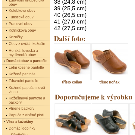
Zdravotní ortopedická
38 (24,8 cm)
obuv
39 (25,5 cm)
Kolébková obuv
40 (26,5 cm)
Turistická obuv
41 (27,0 cm)
Pracovní obuv
42 (27,5 cm)
Kotníčková obuv
Další foto:
Kozačky
Obuv z ovčích kožešin
Horská, lovecká a
myslivecká obuv
Domácí obuv a pantofle
Letní kožené pantofle
Kožené pantofle
Zdravotní pantofle
tříslo koňak
tříslo koňak
Kožené papuče s ovčí
vlnou
Doporučujeme k výrobku
Kožešinové pantofle a
bačkory
Vlněné bačkory
Papuče z vlněné plsti
Vlna a kožešiny
Domácí doplňky