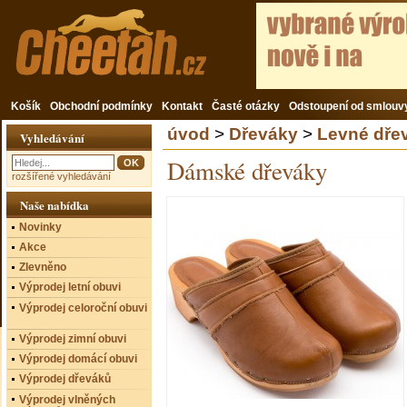
Košík
Obchodní podmínky
Kontakt
Časté otázky
Odstoupení od smlouv
úvod
>
Dřeváky
>
Levné dře
Vyhledávání
Dámské dřeváky
rozšířené vyhledávání
Naše nabídka
Novinky
Akce
Zlevněno
Výprodej letní obuvi
Výprodej celoroční obuvi
Výprodej zimní obuvi
Výprodej domácí obuvi
Výprodej dřeváků
Výprodej vlněných