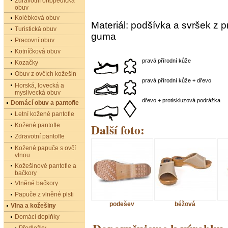
Zdravotní ortopedická
obuv
Kolébková obuv
Materiál: podšívka a svršek z 
Turistická obuv
guma
Pracovní obuv
Kotníčková obuv
pravá přírodní kůže
Kozačky
Obuv z ovčích kožešin
pravá přírodní kůže + dřevo
Horská, lovecká a
myslivecká obuv
dřevo + protiskluzová podrážka
Domácí obuv a pantofle
Letní kožené pantofle
Další foto:
Kožené pantofle
Zdravotní pantofle
Kožené papuče s ovčí
vlnou
Kožešinové pantofle a
bačkory
Vlněné bačkory
Papuče z vlněné plsti
podešev
béžová
Vlna a kožešiny
Domácí doplňky