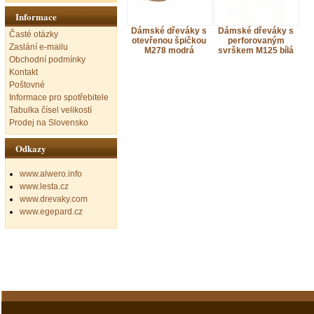
Informace
Dámské dřeváky s
Dámské dřeváky s
Časté otázky
otevřenou špičkou
perforovaným
Zaslání e-mailu
M278 modrá
svrškem M125 bílá
Obchodní podmínky
Kontakt
Poštovné
Informace pro spotřebitele
Tabulka čísel velikostí
Prodej na Slovensko
Odkazy
www.alwero.info
www.lesta.cz
www.drevaky.com
www.egepard.cz