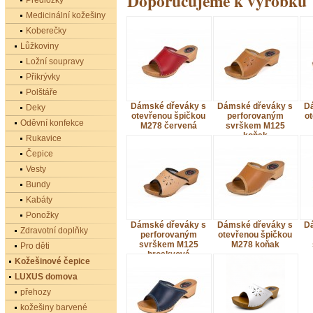
Doporučujeme k výrobku
Předložky
Medicinální kožešiny
Koberečky
Lůžkoviny
Ložní soupravy
Přikrývky
Polštáře
Dámské dřeváky s
Dámské dřeváky s
D
Deky
otevřenou špičkou
perforovaným
o
Oděvní konfekce
M278 červená
svrškem M125
koňak
Rukavice
Čepice
Vesty
Bundy
Kabáty
Ponožky
Dámské dřeváky s
Dámské dřeváky s
D
Zdravotní doplňky
perforovaným
otevřenou špičkou
svrškem M125
M278 koňak
Pro děti
broskvová
Kožešinové čepice
LUXUS domova
přehozy
kožešiny barvené