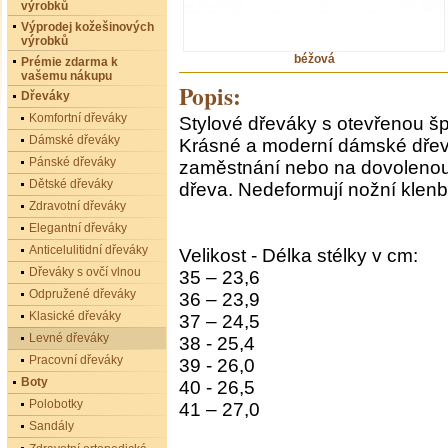
výrobků
Výprodej kožešinových
výrobků
béžová
Prémie zdarma k
vašemu nákupu
Popis:
Dřeváky
Komfortní dřeváky
Stylové dřeváky s otevřenou šp
Dámské dřeváky
Krásné a moderní dámské dřev
Pánské dřeváky
zaměstnání nebo na dovolenou
Dětské dřeváky
dřeva. Nedeformují nožní klen
Zdravotní dřeváky
Elegantní dřeváky
Anticelulitidní dřeváky
Velikost - Délka stélky v cm:
Dřeváky s ovčí vlnou
35 – 23,6
Odpružené dřeváky
36 – 23,9
Klasické dřeváky
37 – 24,5
Levné dřeváky
38 - 25,4
Pracovní dřeváky
39 - 26,0
Boty
40 - 26,5
Polobotky
41 – 27,0
Sandály