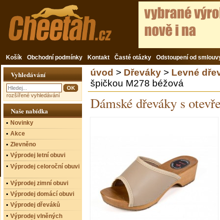
Košík
Obchodní podmínky
Kontakt
Časté otázky
Odstoupení od smlouv
úvod
>
Dřeváky
>
Levné dře
Vyhledávání
špičkou M278 béžová
rozšířené vyhledávání
Dámské dřeváky s otevř
Naše nabídka
Novinky
Akce
Zlevněno
Výprodej letní obuvi
Výprodej celoroční obuvi
Výprodej zimní obuvi
Výprodej domácí obuvi
Výprodej dřeváků
Výprodej vlněných