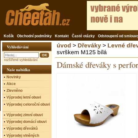
Košík
Obchodní podmínky
Kontakt
Časté otázky
Odstoupení od smlouv
úvod
>
Dřeváky
>
Levné dře
Vyhledávání
svrškem M125 bílá
rozšířené vyhledávání
Dámské dřeváky s perfo
Naše nabídka
Novinky
Akce
Zlevněno
Výprodej letní obuvi
Výprodej celoroční obuvi
Výprodej zimní obuvi
Výprodej domácí obuvi
Výprodej dřeváků
Výprodej vlněných