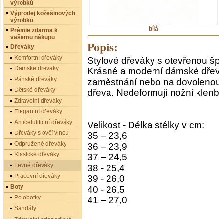
výrobků
Výprodej kožešinových
výrobků
bílá
Prémie zdarma k
vašemu nákupu
Popis:
Dřeváky
Komfortní dřeváky
Stylové dřeváky s otevřenou šp
Dámské dřeváky
Krásné a moderní dámské dřev
Pánské dřeváky
zaměstnání nebo na dovolenou
Dětské dřeváky
dřeva. Nedeformují nožní klen
Zdravotní dřeváky
Elegantní dřeváky
Anticelulitidní dřeváky
Velikost - Délka stélky v cm:
Dřeváky s ovčí vlnou
35 – 23,6
Odpružené dřeváky
36 – 23,9
Klasické dřeváky
37 – 24,5
Levné dřeváky
38 - 25,4
Pracovní dřeváky
39 - 26,0
Boty
40 - 26,5
Polobotky
41 – 27,0
Sandály