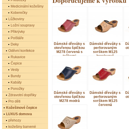
Doporučujeme k výrobku
Předložky
Medicinální kožešiny
Koberečky
Lůžkoviny
Ložní soupravy
Přikrývky
Polštáře
Dámské dřeváky s
Dámské dřeváky s
D
Deky
otevřenou špičkou
perforovaným
o
Oděvní konfekce
M278 červená s
svrškem M125
tečkami
broskvová
Rukavice
Čepice
Vesty
Bundy
Kabáty
Ponožky
Dámské dřeváky s
Dámské dřeváky s
D
Zdravotní doplňky
otevřenou špičkou
perforovaným
o
M278 modrá
svrškem M125
Pro děti
červená
Kožešinové čepice
LUXUS domova
přehozy
kožešiny barvené