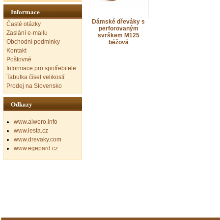
Informace
Dámské dřeváky s
Časté otázky
perforovaným
Zaslání e-mailu
svrškem M125
Obchodní podmínky
béžová
Kontakt
Poštovné
Informace pro spotřebitele
Tabulka čísel velikostí
Prodej na Slovensko
Odkazy
www.alwero.info
www.lesta.cz
www.drevaky.com
www.egepard.cz