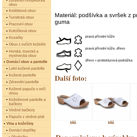
Zdravotní ortopedická
obuv
Kolébková obuv
Materiál: podšívka a svršek z 
Turistická obuv
guma
Pracovní obuv
Kotníčková obuv
pravá přírodní kůže
Kozačky
Obuv z ovčích kožešin
pravá přírodní kůže, dřevo
Horská, lovecká a
myslivecká obuv
dřevo + protiskluzová podrážka
Domácí obuv a pantofle
Letní kožené pantofle
Další foto:
Kožené pantofle
Zdravotní pantofle
Kožené papuče s ovčí
vlnou
Kožešinové pantofle a
bačkory
Vlněné bačkory
Papuče z vlněné plsti
bílá
bílá
Vlna a kožešiny
Domácí doplňky