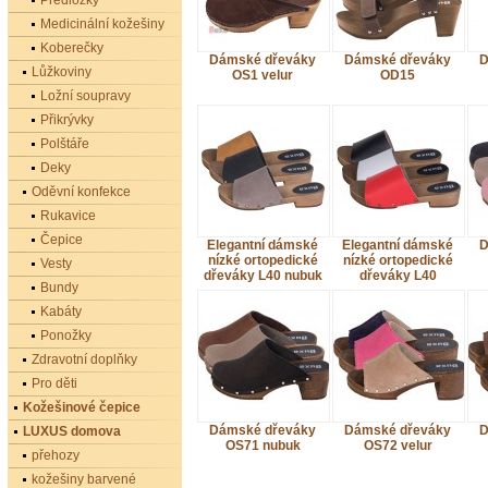
Předložky
Medicinální kožešiny
Koberečky
Dámské dřeváky
Dámské dřeváky
D
Lůžkoviny
OS1 velur
OD15
Ložní soupravy
Přikrývky
Polštáře
Deky
Oděvní konfekce
Rukavice
Čepice
Elegantní dámské
Elegantní dámské
D
nízké ortopedické
nízké ortopedické
Vesty
dřeváky L40 nubuk
dřeváky L40
Bundy
Kabáty
Ponožky
Zdravotní doplňky
Pro děti
Kožešinové čepice
Dámské dřeváky
Dámské dřeváky
D
LUXUS domova
OS71 nubuk
OS72 velur
přehozy
kožešiny barvené