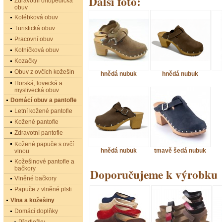
Další foto:
Zdravotní ortopedická
obuv
Kolébková obuv
Turistická obuv
Pracovní obuv
Kotníčková obuv
Kozačky
Obuv z ovčích kožešin
hnědá nubuk
hnědá nubuk
Horská, lovecká a
myslivecká obuv
Domácí obuv a pantofle
Letní kožené pantofle
Kožené pantofle
Zdravotní pantofle
Kožené papuče s ovčí
hnědá nubuk
tmavě šedá nubuk
vlnou
Kožešinové pantofle a
bačkory
Doporučujeme k výrobku
Vlněné bačkory
Papuče z vlněné plsti
Vlna a kožešiny
Domácí doplňky