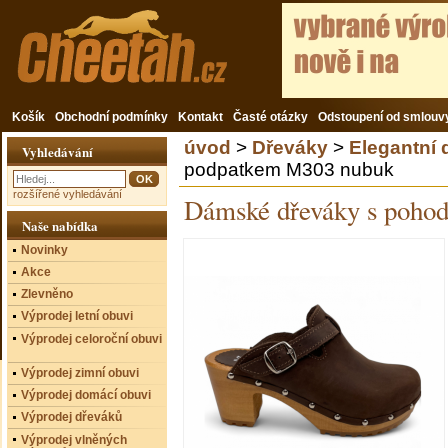
Košík
Obchodní podmínky
Kontakt
Časté otázky
Odstoupení od smlouv
úvod
>
Dřeváky
>
Elegantní
Vyhledávání
podpatkem M303 nubuk
rozšířené vyhledávání
Dámské dřeváky s poho
Naše nabídka
Novinky
Akce
Zlevněno
Výprodej letní obuvi
Výprodej celoroční obuvi
Výprodej zimní obuvi
Výprodej domácí obuvi
Výprodej dřeváků
Výprodej vlněných