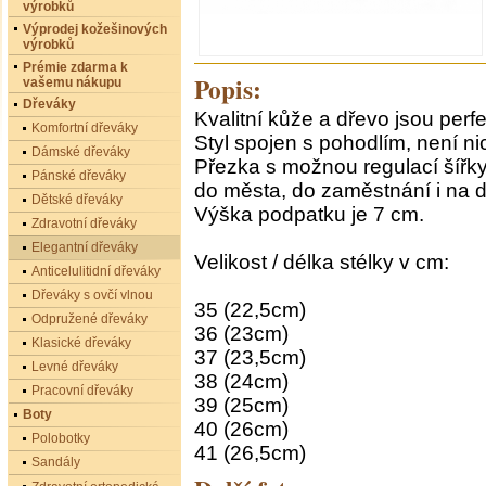
výrobků
Výprodej kožešinových
výrobků
Prémie zdarma k
Popis:
vašemu nákupu
Dřeváky
Kvalitní kůže a dřevo jsou perf
Komfortní dřeváky
Styl spojen s pohodlím, není ni
Dámské dřeváky
Přezka s možnou regulací šířky
Pánské dřeváky
do města, do zaměstnání i na 
Dětské dřeváky
Výška podpatku je 7 cm.
Zdravotní dřeváky
Elegantní dřeváky
Velikost / délka stélky v cm:
Anticelulitidní dřeváky
Dřeváky s ovčí vlnou
35 (22,5cm)
Odpružené dřeváky
36 (23cm)
Klasické dřeváky
37 (23,5cm)
Levné dřeváky
38 (24cm)
Pracovní dřeváky
39 (25cm)
Boty
40 (26cm)
Polobotky
41 (26,5cm)
Sandály