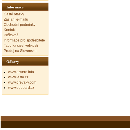
Informace
Časté otázky
Zaslání e-mailu
Obchodní podmínky
Kontakt
Poštovné
Informace pro spotřebitele
Tabulka čísel velikostí
Prodej na Slovensko
Odkazy
www.alwero.info
www.lesta.cz
www.drevaky.com
www.egepard.cz