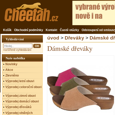
Košík
Obchodní podmínky
Kontakt
Časté otázky
Odstoupení od smlouv
úvod
>
Dřeváky
>
Dámské dř
Vyhledávání
Dámské dřeváky
rozšířené vyhledávání
Naše nabídka
Novinky
Akce
Zlevněno
Výprodej letní obuvi
Výprodej celoroční obuvi
Výprodej zimní obuvi
Výprodej domácí obuvi
Výprodej dřeváků
Výprodej vlněných