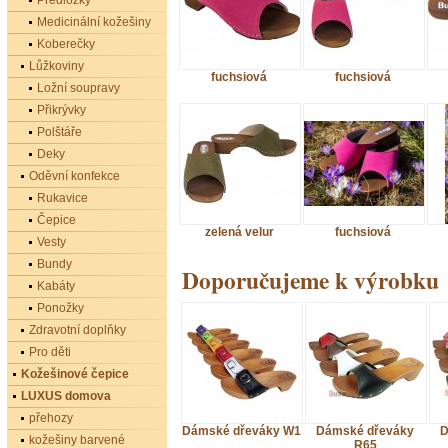
Předložky
Medicinální kožešiny
Koberečky
Lůžkoviny
fuchsiová
fuchsiová
Ložní soupravy
Přikrývky
Polštáře
Deky
Oděvní konfekce
Rukavice
Čepice
zelená velur
fuchsiová
Vesty
Bundy
Doporučujeme k výrobku
Kabáty
Ponožky
Zdravotní doplňky
Pro děti
Kožešinové čepice
LUXUS domova
přehozy
Dámské dřeváky W1
Dámské dřeváky
D
kožešiny barvené
R65