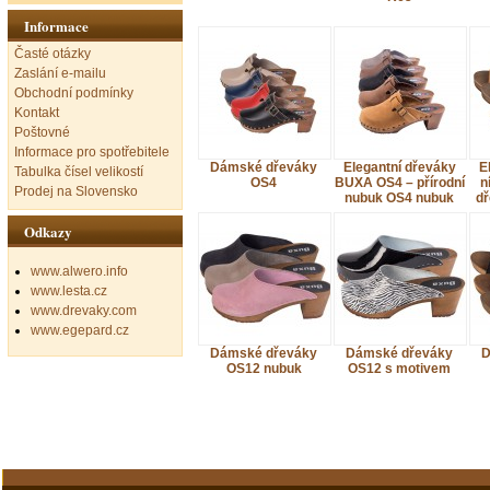
Informace
Časté otázky
Zaslání e-mailu
Obchodní podmínky
Kontakt
Poštovné
Informace pro spotřebitele
Dámské dřeváky
Elegantní dřeváky
E
Tabulka čísel velikostí
OS4
BUXA OS4 – přírodní
n
Prodej na Slovensko
nubuk OS4 nubuk
dř
Odkazy
www.alwero.info
www.lesta.cz
www.drevaky.com
www.egepard.cz
Dámské dřeváky
Dámské dřeváky
D
OS12 nubuk
OS12 s motivem