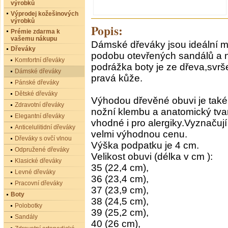
výrobků
Výprodej kožešinových
výrobků
Popis:
Prémie zdarma k
vašemu nákupu
Dámské dřeváky jsou ideální m
Dřeváky
podobu otevřených sandálů a
Komfortní dřeváky
podrážka boty je ze dřeva,svrše
Dámské dřeváky
pravá kůže.
Pánské dřeváky
Dětské dřeváky
Výhodou dřevěné obuvi je také
Zdravotní dřeváky
nožní klembu a anatomický tva
Elegantní dřeváky
vhodné i pro alergiky.Vyznačují 
Anticelulitidní dřeváky
velmi výhodnou cenu.
Dřeváky s ovčí vlnou
Výška podpatku je 4 cm.
Odpružené dřeváky
Velikost obuvi (délka v cm ):
Klasické dřeváky
35 (22,4 cm),
Levné dřeváky
36 (23,4 cm),
Pracovní dřeváky
37 (23,9 cm),
Boty
38 (24,5 cm),
Polobotky
39 (25,2 cm),
Sandály
40 (26 cm),