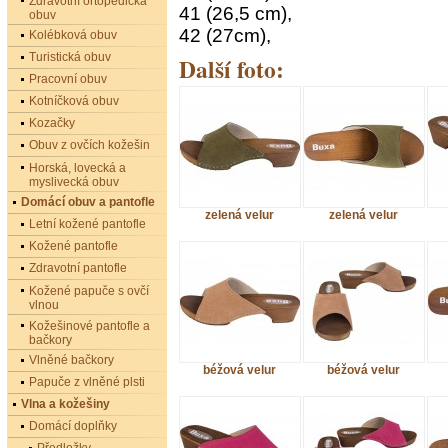
Zdravotní ortopedická
41 (26,5 cm),
obuv
42 (27cm),
Kolébková obuv
Turistická obuv
Další foto:
Pracovní obuv
Kotníčková obuv
Kozačky
Obuv z ovčích kožešin
Horská, lovecká a
myslivecká obuv
Domácí obuv a pantofle
zelená velur
zelená velur
Letní kožené pantofle
Kožené pantofle
Zdravotní pantofle
Kožené papuče s ovčí
vlnou
Kožešinové pantofle a
bačkory
Vlněné bačkory
béžová velur
béžová velur
Papuče z vlněné plsti
Vlna a kožešiny
Domácí doplňky