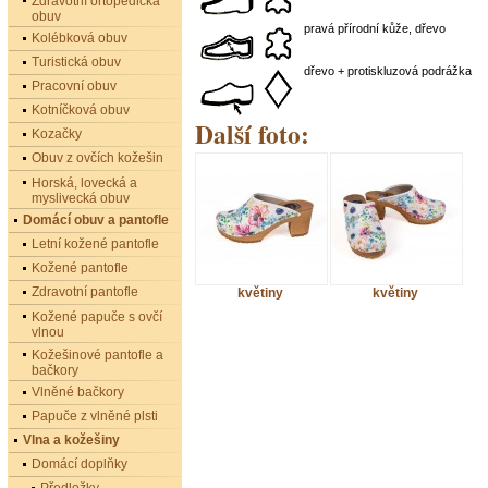
Zdravotní ortopedická
obuv
pravá přírodní kůže, dřevo
Kolébková obuv
Turistická obuv
dřevo + protiskluzová podrážka
Pracovní obuv
Kotníčková obuv
Další foto:
Kozačky
Obuv z ovčích kožešin
Horská, lovecká a
myslivecká obuv
Domácí obuv a pantofle
Letní kožené pantofle
Kožené pantofle
Zdravotní pantofle
květiny
květiny
Kožené papuče s ovčí
vlnou
Kožešinové pantofle a
bačkory
Vlněné bačkory
Papuče z vlněné plsti
Vlna a kožešiny
Domácí doplňky