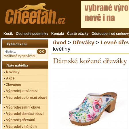
Košík
Obchodní podmínky
Kontakt
Časté otázky
Odstoupení od smlouv
úvod
>
Dřeváky
>
Levné dře
Vyhledávání
květiny
rozšířené vyhledávání
Dámské kožené dřeváky
Naše nabídka
Novinky
Akce
Zlevněno
Výprodej letní obuvi
Výprodej celoroční obuvi
Výprodej zimní obuvi
Výprodej domácí obuvi
Výprodej dřeváků
Výprodej vlněných