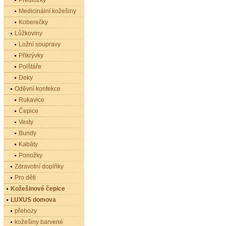
Předložky
Medicinální kožešiny
Koberečky
Lůžkoviny
Ložní soupravy
Přikrývky
Polštáře
Deky
Oděvní konfekce
Rukavice
Čepice
Vesty
Bundy
Kabáty
Ponožky
Zdravotní doplňky
Pro děti
Kožešinové čepice
LUXUS domova
přehozy
kožešiny barvené