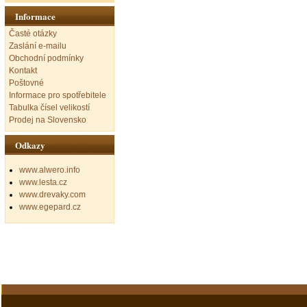
Informace
Časté otázky
Zaslání e-mailu
Obchodní podmínky
Kontakt
Poštovné
Informace pro spotřebitele
Tabulka čísel velikostí
Prodej na Slovensko
Odkazy
www.alwero.info
www.lesta.cz
www.drevaky.com
www.egepard.cz