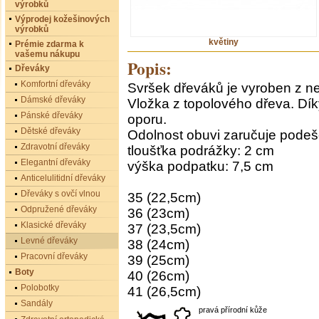
výrobků
Výprodej kožešinových
výrobků
květiny
Prémie zdarma k
vašemu nákupu
Popis:
Dřeváky
Komfortní dřeváky
Svršek dřeváků je vyroben z nej
Dámské dřeváky
Vložka z topolového dřeva. Dí
Pánské dřeváky
oporu.
Dětské dřeváky
Odolnost obuvi zaručuje pode
Zdravotní dřeváky
tloušťka podrážky: 2 cm
Elegantní dřeváky
výška podpatku: 7,5 cm
Anticelulitidní dřeváky
Dřeváky s ovčí vlnou
35 (22,5cm)
Odpružené dřeváky
36 (23cm)
Klasické dřeváky
37 (23,5cm)
Levné dřeváky
38 (24cm)
Pracovní dřeváky
39 (25cm)
Boty
40 (26cm)
Polobotky
41 (26,5cm)
Sandály
pravá přírodní kůže