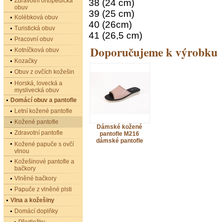
Zdravotní ortopedická
38 (24 cm)
obuv
39 (25 cm)
Kolébková obuv
40 (26cm)
Turistická obuv
41 (26,5 cm)
Pracovní obuv
Doporučujeme k výrobku
Kotníčková obuv
Kozačky
Obuv z ovčích kožešin
Horská, lovecká a
myslivecká obuv
Domácí obuv a pantofle
Letní kožené pantofle
Kožené pantofle
Dámské kožené
Zdravotní pantofle
pantofle M216
dámské pantofle
Kožené papuče s ovčí
vlnou
Kožešinové pantofle a
bačkory
Vlněné bačkory
Papuče z vlněné plsti
Vlna a kožešiny
Domácí doplňky