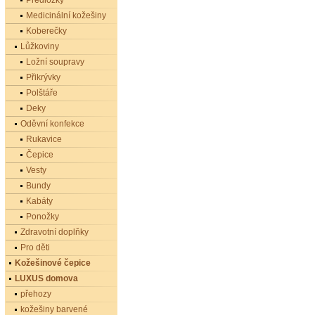
Předložky
Medicinální kožešiny
Koberečky
Lůžkoviny
Ložní soupravy
Přikrývky
Polštáře
Deky
Oděvní konfekce
Rukavice
Čepice
Vesty
Bundy
Kabáty
Ponožky
Zdravotní doplňky
Pro děti
Kožešinové čepice
LUXUS domova
přehozy
kožešiny barvené