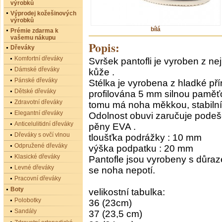
výrobků
Výprodej kožešinových
výrobků
bílá
Prémie zdarma k
vašemu nákupu
Popis:
Dřeváky
Komfortní dřeváky
Svršek pantofli je vyroben z nej
Dámské dřeváky
kůže .
Pánské dřeváky
Stélka je vyrobena z hladké pří
Dětské dřeváky
profilována 5 mm silnou paměť
Zdravotní dřeváky
tomu má noha měkkou, stabilní
Elegantní dřeváky
Odolnost obuvi zaručuje podeš
Anticelulitidní dřeváky
pěny EVA .
Dřeváky s ovčí vlnou
tloušťka podrážky : 10 mm
Odpružené dřeváky
výška podpatku : 20 mm
Klasické dřeváky
Pantofle jsou vyrobeny s důraze
Levné dřeváky
se noha nepotí.
Pracovní dřeváky
Boty
velikostní tabulka:
Polobotky
36 (23cm)
Sandály
37 (23,5 cm)