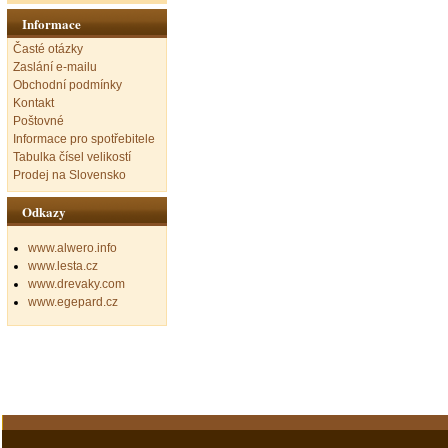
Informace
Časté otázky
Zaslání e-mailu
Obchodní podmínky
Kontakt
Poštovné
Informace pro spotřebitele
Tabulka čísel velikostí
Prodej na Slovensko
Odkazy
www.alwero.info
www.lesta.cz
www.drevaky.com
www.egepard.cz