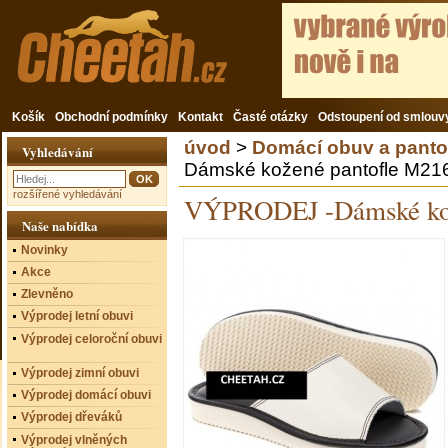
Košík
Obchodní podmínky
Kontakt
Časté otázky
Odstoupení od smlouv
úvod
>
Domácí obuv a panto
Vyhledávání
Dámské kožené pantofle M216
rozšířené vyhledávání
VÝPRODEJ -Dámské kož
Naše nabídka
Novinky
Akce
Zlevněno
Výprodej letní obuvi
Výprodej celoroční obuvi
Výprodej zimní obuvi
Výprodej domácí obuvi
Výprodej dřeváků
Výprodej vlněných