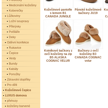
Předložky
Medicinální kožešiny
Kožešinové pantofle
Pánské kožešinové
Ko
Koberečky
s lemem B1
bačkory JU19
Lůžkoviny
CANADA JUNGLE
C
Ložní soupravy
Přikrývky
Polštáře
Deky
Oděvní konfekce
Rukavice
Kotníkové bačkory z
Bačkory z ovčí
Čepice
ovčí kožešiny na zip
kožešiny B3
B5 ALASKA
CANADA COGNAC
Vesty
COGNAC VELUR
velur
Bundy
Kabáty
Ponožky
Zdravotní doplňky
Pro děti
Kožešinové čepice
LUXUS domova
přehozy
kožešiny barvené