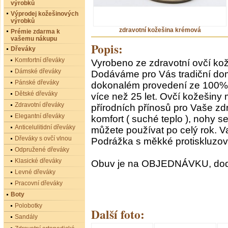
výrobků
Výprodej kožešinových
výrobků
zdravotní kožešina krémová
Prémie zdarma k
vašemu nákupu
Popis:
Dřeváky
Komfortní dřeváky
Vyrobeno ze zdravotní ovčí kož
Dámské dřeváky
Dodáváme pro Vás tradiční dom
Pánské dřeváky
dokonalém provedení ze 100% o
Dětské dřeváky
více než 25 let. Ovčí kožešiny
Zdravotní dřeváky
přírodních přínosů pro Vaše zdr
Elegantní dřeváky
komfort ( suché teplo ), nohy se
Anticelulitidní dřeváky
můžete používat po celý rok. Va
Dřeváky s ovčí vlnou
Podrážka s měkké protiskluzo
Odpružené dřeváky
Klasické dřeváky
Obuv je na OBJEDNÁVKU, dodá
Levné dřeváky
Pracovní dřeváky
Boty
Polobotky
Další foto:
Sandály