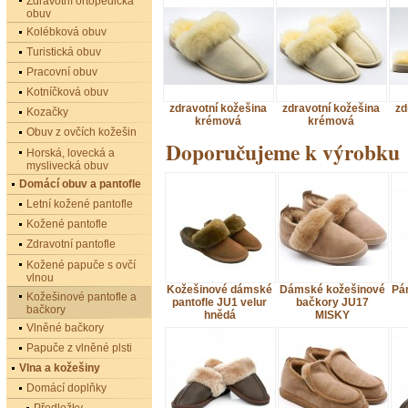
Zdravotní ortopedická
obuv
Kolébková obuv
Turistická obuv
Pracovní obuv
Kotníčková obuv
zdravotní kožešina
zdravotní kožešina
zd
Kozačky
krémová
krémová
Obuv z ovčích kožešin
Doporučujeme k výrobku
Horská, lovecká a
myslivecká obuv
Domácí obuv a pantofle
Letní kožené pantofle
Kožené pantofle
Zdravotní pantofle
Kožené papuče s ovčí
vlnou
Kožešinové dámské
Dámské kožešinové
Pá
Kožešinové pantofle a
pantofle JU1 velur
bačkory JU17
bačkory
hnědá
MISKY
Vlněné bačkory
Papuče z vlněné plsti
Vlna a kožešiny
Domácí doplňky