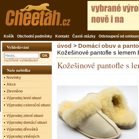
Košík
Obchodní podmínky
Kontakt
Časté otázky
Odstoupení od smlouv
úvod
>
Domácí obuv a panto
Vyhledávání
Kožešinové pantofle s lemem
rozšířené vyhledávání
Kožešinové pantofle s 
Naše nabídka
Novinky
Akce
Zlevněno
Výprodej letní obuvi
Výprodej celoroční obuvi
Výprodej zimní obuvi
Výprodej domácí obuvi
Výprodej dřeváků
Výprodej vlněných