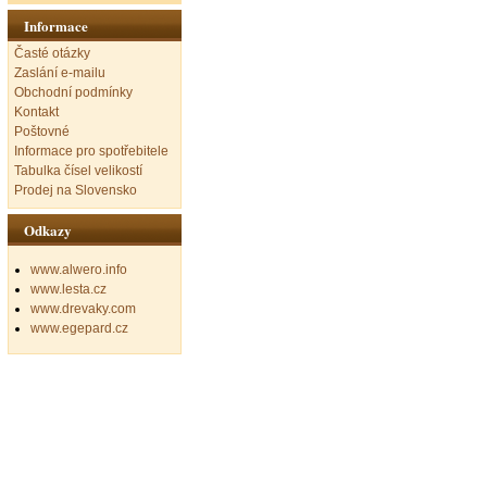
Informace
Časté otázky
Zaslání e-mailu
Obchodní podmínky
Kontakt
Poštovné
Informace pro spotřebitele
Tabulka čísel velikostí
Prodej na Slovensko
Odkazy
www.alwero.info
www.lesta.cz
www.drevaky.com
www.egepard.cz