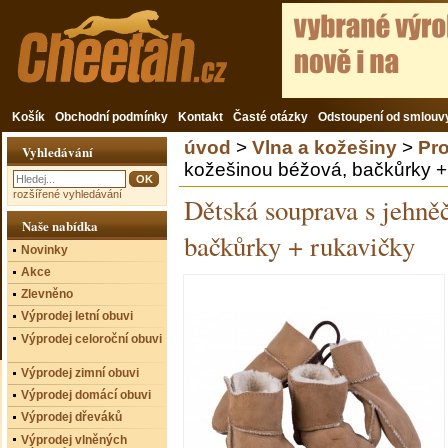
Košík
Obchodní podmínky
Kontakt
Časté otázky
Odstoupení od smlouv
úvod
>
Vlna a kožešiny
>
Pro
Vyhledávání
kožešinou béžová, bačkůrky 
rozšířené vyhledávání
Dětská souprava s jehně
Naše nabídka
bačkůrky + rukavičky
Novinky
Akce
Zlevněno
Výprodej letní obuvi
Výprodej celoroční obuvi
Výprodej zimní obuvi
Výprodej domácí obuvi
Výprodej dřeváků
Výprodej vlněných