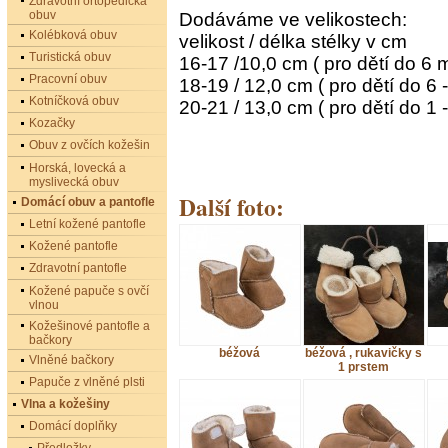
Zdravotní ortopedická
obuv
Dodáváme ve velikostech:
Kolébková obuv
velikost / délka stélky v cm
Turistická obuv
16-17 /10,0 cm ( pro dětí do 6 
Pracovní obuv
18-19 / 12,0 cm ( pro dětí do 6 
Kotníčková obuv
20-21 / 13,0 cm ( pro dětí do 1 -
Kozačky
Obuv z ovčích kožešin
Horská, lovecká a
myslivecká obuv
Další foto:
Domácí obuv a pantofle
Letní kožené pantofle
Kožené pantofle
Zdravotní pantofle
Kožené papuče s ovčí
vlnou
Kožešinové pantofle a
bačkory
béžová
béžová , rukavičky s
Vlněné bačkory
1 prstem
Papuče z vlněné plsti
Vlna a kožešiny
Domácí doplňky