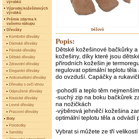
výrobků
Výprodej kožešinových
výrobků
Prémie zdarma k
vašemu nákupu
béžová
Dřeváky
Komfortní dřeváky
Popis:
Dámské dřeváky
Dětské kožešinové bačkůrky a 
Pánské dřeváky
kožešiny, díky které jsou dětsk
Dětské dřeváky
přírodních kožešin je termoreg
Zdravotní dřeváky
regulovat optimální teplotu tě
Elegantní dřeváky
do ovzduší. Capáčky a rukavičk
Anticelulitidní dřeváky
Dřeváky s ovčí vlnou
-pohodlí a teplo těm nejmenší
Odpružené dřeváky
-suchý zip na boku bačkůrek za
Klasické dřeváky
na nožičkách
Levné dřeváky
-výběrová jehněčí kožešina zaru
Pracovní dřeváky
optimální teplotu těla a odvádí
Boty
Polobotky
Vybrat si můžete ze tří velikost
Sandály