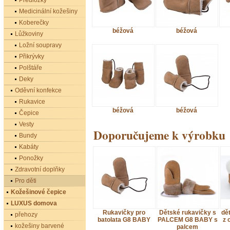
Předložky
Medicinální kožešiny
Koberečky
béžová
béžová
Lůžkoviny
Ložní soupravy
Přikrývky
Polštáře
Deky
Oděvní konfekce
Rukavice
béžová
béžová
Čepice
Vesty
Doporučujeme k výrobku
Bundy
Kabáty
Ponožky
Zdravotní doplňky
Pro děti
Kožešinové čepice
LUXUS domova
Rukavičky pro
Dětské rukavičky s
dě
přehozy
batolata G8 BABY
PALCEM G8 BABY s
z 
kožešiny barvené
palcem