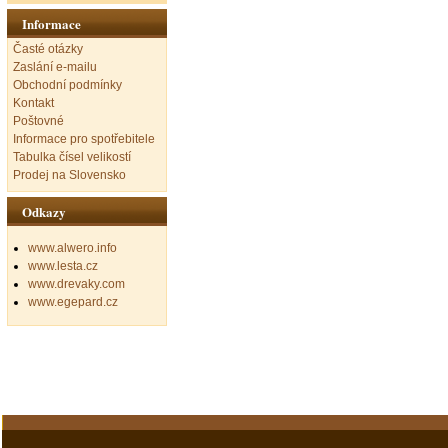
Informace
Časté otázky
Zaslání e-mailu
Obchodní podmínky
Kontakt
Poštovné
Informace pro spotřebitele
Tabulka čísel velikostí
Prodej na Slovensko
Odkazy
www.alwero.info
www.lesta.cz
www.drevaky.com
www.egepard.cz