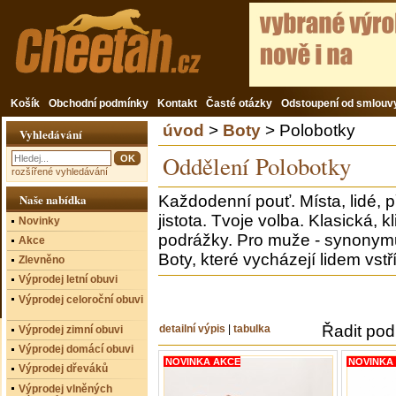
Košík
Obchodní podmínky
Kontakt
Časté otázky
Odstoupení od smlouv
úvod
>
Boty
> Polobotky
Vyhledávání
Oddělení Polobotky
rozšířené vyhledávání
Naše nabídka
Každodenní pouť. Místa, lidé, př
jistota. Tvoje volba. Klasická,
Novinky
podrážky. Pro muže - synonymu
Akce
Boty, které vycházejí lidem vstří
Zlevněno
Výprodej letní obuvi
Výprodej celoroční obuvi
Řadit pod
detailní výpis
|
tabulka
Výprodej zimní obuvi
Výprodej domácí obuvi
NOVINKA AKCE
NOVINKA
Výprodej dřeváků
Výprodej vlněných