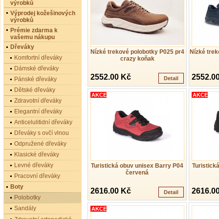
výrobků
Výprodej kožešinových
výrobků
Prémie zdarma k
vašemu nákupu
Dřeváky
Nízké trekové polobotky P025 pr4
Nízké tre
Komfortní dřeváky
crazy koňak
Dámské dřeváky
2552.00 Kč
2552.0
Detail
Pánské dřeváky
Dětské dřeváky
AKCE
AKCE
Zdravotní dřeváky
Elegantní dřeváky
Anticelulitidní dřeváky
Dřeváky s ovčí vlnou
Odpružené dřeváky
Klasické dřeváky
Levné dřeváky
Turistická obuv unisex Barry P04
Turistick
červená
Pracovní dřeváky
Boty
2616.00 Kč
2616.0
Detail
Polobotky
Sandály
AKCE