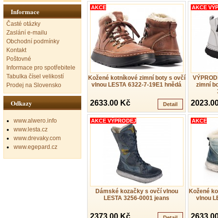
AKCE
AKCE VÝ
Informace
Časté otázky
Zaslání e-mailu
Obchodní podmínky
Kontakt
Poštovné
Informace pro spotřebitele
Tabulka čísel velikostí
Kožené kotníkové zimní boty s ovčí
VÝPRODE
vlnou LESTA 6322-7-19E1 hnědá
zimní b
Prodej na Slovensko
Odkazy
2633.00 Kč
2023.0
Detail
www.alwero.info
AKCE VÝPRODEJ
AKCE
www.lesta.cz
www.drevaky.com
www.egepard.cz
Dámské kozačky s ovčí vlnou
Kožené kot
LESTA 3256-0001 jeans
vlnou L
2373.00 Kč
2633.0
Detail