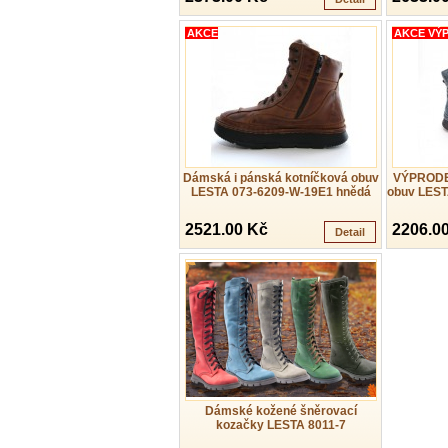
AKCE
AKCE VÝ
Dámská i pánská kotníčková obuv
VÝPRODEJ
LESTA 073-6209-W-19E1 hnědá
obuv LEST
2521.00 Kč
2206.0
Detail
Dámské kožené šněrovací
kozačky LESTA 8011-7