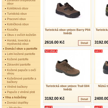
Zdravotní ortopedická
obuv
Kolébková obuv
Turistická obuv
Pracovní obuv
Kotníčková obuv
Kozačky
Turistická obuv unisex Barry P04
Turistick
hnědá
Obuv z ovčích kožešin
Horská, lovecká a
2616.00 Kč
3192.0
Detail
myslivecká obuv
Domácí obuv a pantofle
NOVINKA
AKCE
Letní kožené pantofle
Kožené pantofle
Zdravotní pantofle
Kožené papuče s ovčí
vlnou
Kožešinové pantofle a
bačkory
Turistická obuv unisex Trail G04
Nízká t
Vlněné bačkory
hnědá
Papuče z vlněné plsti
Vlna a kožešiny
3192.00 Kč
2400.0
Detail
Domácí doplňky
AKCE
AKCE