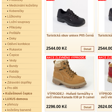
Předložky
Medicinální kožešiny
Koberečky
Lůžkoviny
Ložní soupravy
Přikrývky
Polštáře
Turistická obuv unisex P05 černá
Turistick
Deky
Oděvní konfekce
2544.00 Kč
2544.0
Detail
Rukavice
Čepice
AKCE ZLEVNĚNO VÝPRODEJ
AKCE ZL
Vesty
Bundy
Kabáty
Ponožky
Zdravotní doplňky
Pro děti
Kožešinové čepice
VÝPRODEJ - Huňaté farmářky s
VÝPRODE
ovčí vlnou Kanada 038 pr 9 camel
ovčí vl
LUXUS domova
přehozy
2296.00 Kč
2624.0
Detail
kožešiny barvené