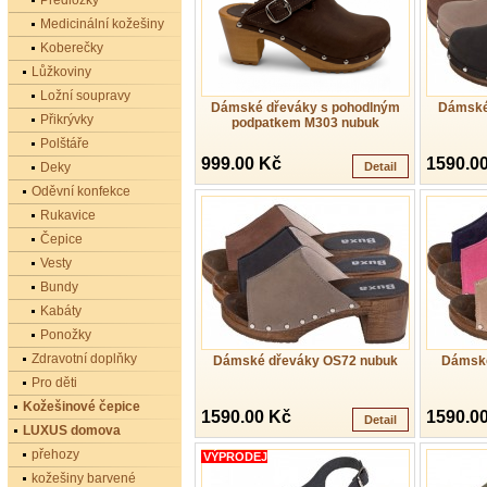
Předložky
Medicinální kožešiny
Koberečky
Lůžkoviny
Ložní soupravy
Dámské dřeváky s pohodlným
Dámské
Přikrývky
podpatkem M303 nubuk
Polštáře
999.00 Kč
1590.0
Deky
Detail
Oděvní konfekce
Rukavice
Čepice
Vesty
Bundy
Kabáty
Ponožky
Zdravotní doplňky
Dámské dřeváky OS72 nubuk
Dámské
Pro děti
Kožešinové čepice
1590.00 Kč
1590.0
Detail
LUXUS domova
přehozy
VÝPRODEJ
kožešiny barvené