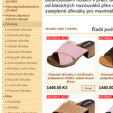
výrobků
od klasických nazouváků přes
Výprodej kožešinových
zateplené dřeváky pro maximál
výrobků
Prémie zdarma k
vašemu nákupu
Dřeváky
Řadit pod
detailní výpis
|
tabulka
Komfortní dřeváky
Dámské dřeváky
NOVINKA AKCE
NOVINKA
Pánské dřeváky
Dětské dřeváky
Zdravotní dřeváky
Elegantní dřeváky
Anticelulitidní dřeváky
Dřeváky s ovčí vlnou
Odpružené dřeváky
Dámské dřeváky s rozšířeným
Dámské 
podpatkem OS86C nubuk tmavé
podpatk
Klasické dřeváky
dřevo
Levné dřeváky
1440.00 Kč
1440.0
Detail
Pracovní dřeváky
Boty
NOVINKA AKCE
NOVINKA
Polobotky
Sandály