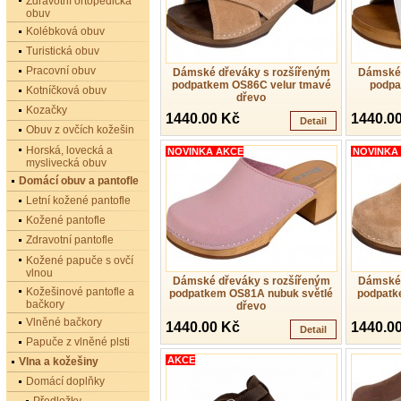
Zdravotní ortopedická
obuv
Kolébková obuv
Turistická obuv
Pracovní obuv
Dámské dřeváky s rozšířeným
Dámské 
podpatkem OS86C velur tmavé
podpa
Kotníčková obuv
dřevo
Kozačky
1440.00 Kč
1440.0
Detail
Obuv z ovčích kožešin
Horská, lovecká a
NOVINKA AKCE
NOVINKA
myslivecká obuv
Domácí obuv a pantofle
Letní kožené pantofle
Kožené pantofle
Zdravotní pantofle
Kožené papuče s ovčí
vlnou
Dámské dřeváky s rozšířeným
Dámské 
Kožešinové pantofle a
podpatkem OS81A nubuk světlé
podpatk
bačkory
dřevo
Vlněné bačkory
1440.00 Kč
1440.0
Detail
Papuče z vlněné plsti
AKCE
Vlna a kožešiny
Domácí doplňky