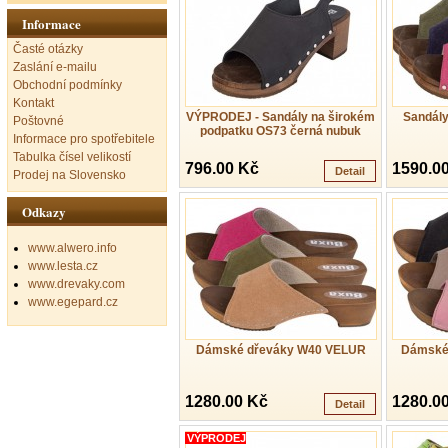
Informace
Časté otázky
Zaslání e-mailu
Obchodní podmínky
Kontakt
VÝPRODEJ - Sandály na širokém
Sandály
Poštovné
podpatku OS73 černá nubuk
Informace pro spotřebitele
Tabulka čísel velikostí
796.00 Kč
1590.0
Detail
Prodej na Slovensko
Odkazy
www.alwero.info
www.lesta.cz
www.drevaky.com
www.egepard.cz
Dámské dřeváky W40 VELUR
Dámské
1280.00 Kč
1280.0
Detail
VÝPRODEJ