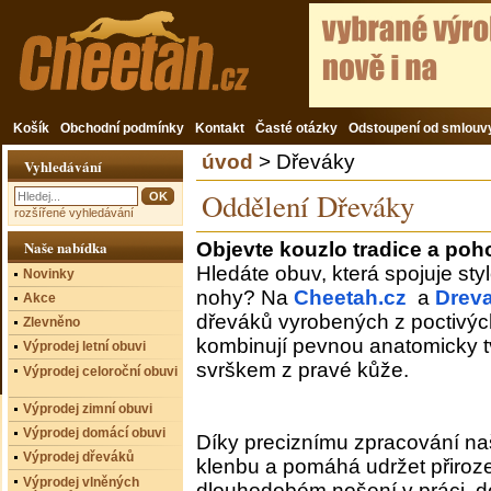
Košík
Obchodní podmínky
Kontakt
Časté otázky
Odstoupení od smlouv
úvod
> Dřeváky
Vyhledávání
Oddělení Dřeváky
rozšířené vyhledávání
Naše nabídka
Objevte kouzlo tradice a poh
Hledáte obuv, která spojuje st
Novinky
nohy? Na
Cheetah.cz
a
Drev
Akce
dřeváků vyrobených z poctivýc
Zlevněno
kombinují pevnou anatomicky
Výprodej letní obuvi
svrškem z pravé kůže.
Výprodej celoroční obuvi
Výprodej zimní obuvi
Výprodej domácí obuvi
Díky preciznímu zpracování n
Výprodej dřeváků
klenbu a pomáhá udržet přiroze
Výprodej vlněných
dlouhodobém nošení v práci, do