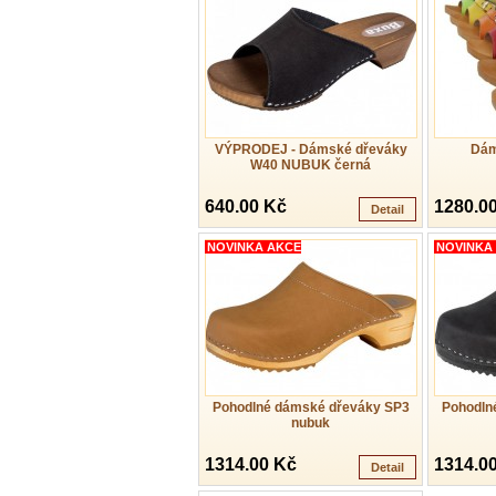
VÝPRODEJ - Dámské dřeváky
Dám
W40 NUBUK černá
640.00 Kč
1280.0
Detail
NOVINKA AKCE
NOVINKA
Pohodlné dámské dřeváky SP3
Pohodln
nubuk
1314.00 Kč
1314.0
Detail