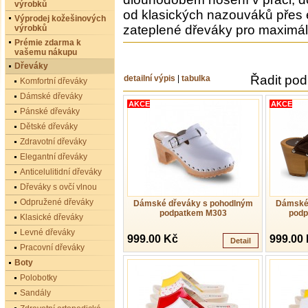
výrobků
od klasických nazouváků přes
Výprodej kožešinových
zateplené dřeváky pro maximál
výrobků
Prémie zdarma k
vašemu nákupu
Dřeváky
Řadit pod
detailní výpis
|
tabulka
Komfortní dřeváky
Dámské dřeváky
AKCE
AKCE
Pánské dřeváky
Dětské dřeváky
Zdravotní dřeváky
Elegantní dřeváky
Anticelulitidní dřeváky
Dřeváky s ovčí vlnou
Odpružené dřeváky
Dámské dřeváky s pohodlným
Dámské 
podpatkem M303
podp
Klasické dřeváky
Levné dřeváky
999.00 Kč
999.00
Detail
Pracovní dřeváky
Boty
Polobotky
Sandály