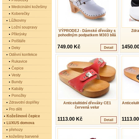
Předložky
Medicinální kožešiny
Koberečky
Lůžkoviny
Ložní soupravy
VÝPRODEJ - Dámské dřeváky s
Zdra
Přikrývky
pohodlným podpatkem M303 bílá
Polštáře
749.00 Kč
1450.0
Deky
Detail
Oděvní konfekce
Rukavice
Čepice
Vesty
Bundy
Kabáty
Ponožky
Zdravotní doplňky
Anticelulitidní dřeváky CE1
Anticelul
červená velur
Pro děti
Kožešinové čepice
1113.00 Kč
1113.0
Detail
LUXUS domova
přehozy
kožešiny barvené