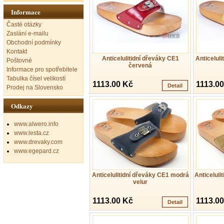
Informace
Časté otázky
Zaslání e-mailu
Obchodní podmínky
Kontakt
Anticelulitidní dřeváky CE1
Anticeluli
Poštovné
červená
Informace pro spotřebitele
Tabulka čísel velikostí
1113.00 Kč
1113.0
Detail
Prodej na Slovensko
Odkazy
www.alwero.info
www.lesta.cz
www.drevaky.com
www.egepard.cz
Anticelulitidní dřeváky CE1 modrá
Anticeluli
velur
1113.00 Kč
1113.0
Detail