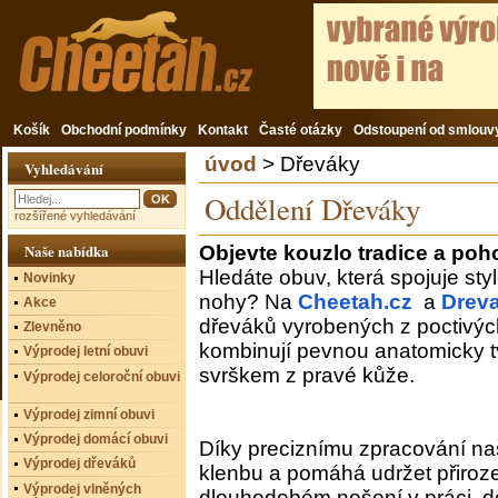
Košík
Obchodní podmínky
Kontakt
Časté otázky
Odstoupení od smlouv
úvod
> Dřeváky
Vyhledávání
Oddělení Dřeváky
rozšířené vyhledávání
Naše nabídka
Objevte kouzlo tradice a poh
Hledáte obuv, která spojuje st
Novinky
nohy? Na
Cheetah.cz
a
Drev
Akce
dřeváků vyrobených z poctivýc
Zlevněno
kombinují pevnou anatomicky
Výprodej letní obuvi
svrškem z pravé kůže.
Výprodej celoroční obuvi
Výprodej zimní obuvi
Výprodej domácí obuvi
Díky preciznímu zpracování n
Výprodej dřeváků
klenbu a pomáhá udržet přiroze
Výprodej vlněných
dlouhodobém nošení v práci, do