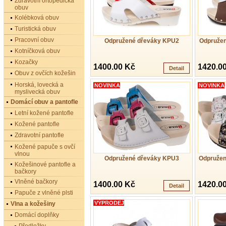
Zdravotní ortopedická
obuv
Kolébková obuv
Turistická obuv
Pracovní obuv
Odpružené dřeváky KPU2
Odpružen
Kotníčková obuv
Kozačky
1400.00 Kč
1420.0
Detail
Obuv z ovčích kožešin
Horská, lovecká a
NOVINKA
NOVINKA
myslivecká obuv
Domácí obuv a pantofle
Letní kožené pantofle
Kožené pantofle
Zdravotní pantofle
Kožené papuče s ovčí
vlnou
Odpružené dřeváky KPU3
Odpružen
Kožešinové pantofle a
bačkory
Vlněné bačkory
1400.00 Kč
1420.0
Detail
Papuče z vlněné plsti
VÝPRODEJ
Vlna a kožešiny
Domácí doplňky