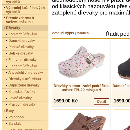
výrobků
od klasických nazouváků přes
Výprodej kožešinových
zateplené dřeváky pro maximál
výrobků
Prémie zdarma k
vašemu nákupu
Dřeváky
Řadit pod
detailní výpis
|
tabulka
Komfortní dřeváky
Dámské dřeváky
Pánské dřeváky
Dětské dřeváky
Zdravotní dřeváky
Elegantní dřeváky
Anticelulitidní dřeváky
Dřeváky s ovčí vlnou
Odpružené dřeváky
Dřeváky s amortizační podrážkou
Dámské dř
unisex FPU20 miniguzzi
Klasické dřeváky
Levné dřeváky
1690.00 Kč
1690.0
Detail
Pracovní dřeváky
Boty
Polobotky
Sandály