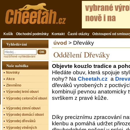
Košík
Obchodní podmínky
Kontakt
Časté otázky
Odstoupení od smlouv
úvod
> Dřeváky
Vyhledávání
Oddělení Dřeváky
rozšířené vyhledávání
Naše nabídka
Objevte kouzlo tradice a poh
Hledáte obuv, která spojuje st
Novinky
nohy? Na
Cheetah.cz
a
Drev
Akce
dřeváků vyrobených z poctivýc
Zlevněno
kombinují pevnou anatomicky
Výprodej letní obuvi
svrškem z pravé kůže.
Výprodej celoroční obuvi
Výprodej zimní obuvi
Výprodej domácí obuvi
Díky preciznímu zpracování n
Výprodej dřeváků
klenbu a pomáhá udržet přiroze
Výprodej vlněných
dlouhodobém nošení v práci, do