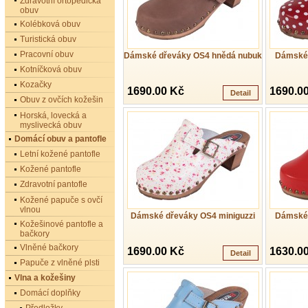
Zdravotní ortopedická
obuv
Kolébková obuv
Turistická obuv
Pracovní obuv
Dámské dřeváky OS4 hnědá nubuk
Dámské 
Kotníčková obuv
Kozačky
1690.00 Kč
1690.0
Detail
Obuv z ovčích kožešin
Horská, lovecká a
myslivecká obuv
Domácí obuv a pantofle
Letní kožené pantofle
Kožené pantofle
Zdravotní pantofle
Kožené papuče s ovčí
vlnou
Dámské dřeváky OS4 miniguzzi
Dámské 
Kožešinové pantofle a
bačkory
Vlněné bačkory
1690.00 Kč
1630.0
Detail
Papuče z vlněné plsti
Vlna a kožešiny
Domácí doplňky