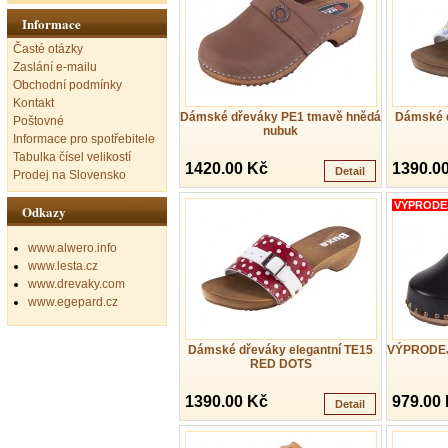
Informace
Časté otázky
Zaslání e-mailu
Obchodní podmínky
Kontakt
Dámské dřeváky PE1 tmavě hnědá
Dámské d
Poštovné
nubuk
Informace pro spotřebitele
Tabulka čísel velikostí
1420.00 Kč
1390.0
Detail
Prodej na Slovensko
VÝPRODE
Odkazy
www.alwero.info
www.lesta.cz
www.drevaky.com
www.egepard.cz
Dámské dřeváky elegantní TE15
VÝPRODEJ
RED DOTS
1390.00 Kč
979.00
Detail