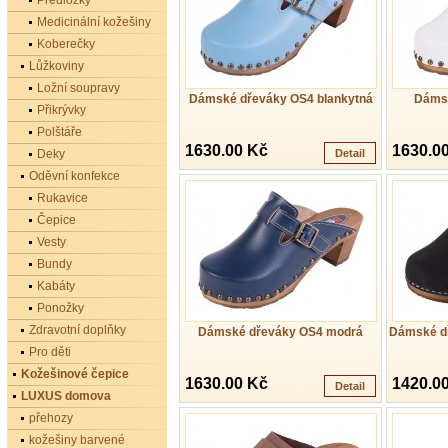
Předložky
Medicinální kožešiny
Koberečky
Lůžkoviny
Ložní soupravy
Dámské dřeváky OS4 blankytná
Dámsk
Přikrývky
Polštáře
1630.00 Kč
1630.0
Deky
Detail
Oděvní konfekce
Rukavice
Čepice
Vesty
Bundy
Kabáty
Ponožky
Zdravotní doplňky
Dámské dřeváky OS4 modrá
Dámské dř
Pro děti
Kožešinové čepice
1630.00 Kč
1420.0
Detail
LUXUS domova
přehozy
kožešiny barvené