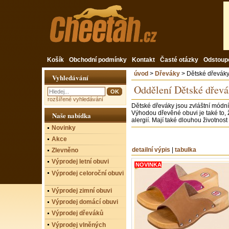
Košík
Obchodní podmínky
Kontakt
Časté otázky
Odstoup
úvod
>
Dřeváky
> Dětské dřevák
Vyhledávání
Oddělení Dětské dřev
rozšířené vyhledávání
Dětské dřeváky jsou zvláštní módní
Výhodou dřevěné obuvi je také to,
Naše nabídka
alergií. Mají také dlouhou životno
Novinky
Akce
detailní výpis
|
tabulka
Zlevněno
Výprodej letní obuvi
NOVINKA
Výprodej celoroční obuvi
Výprodej zimní obuvi
Výprodej domácí obuvi
Výprodej dřeváků
Výprodej vlněných