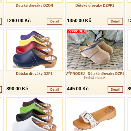
Dětské dřeváky DZOR
Dětské dřeváky DZPP1
1290.00 Kč
1350.00 Kč
1
Detail
Detail
VÝPRODEJ
Dětské dřeváky DZP1
VÝPRODEJ - Dětské dřeváky DZP1
hnědá nubuk
890.00 Kč
445.00 Kč
8
Detail
Detail