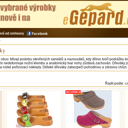
ení od smlouvy
Facebook
y
áky
 obuv. Mívají podobu otevřených sandálů a nazouváků, kdy dřevo tvoří podrážku bot
 že nedeformuje nožní klembu a anatomický tvar nohy zůstává zachován. Dřeváky js
st a nízké pořizovací náklady. Dětské dřeváky zabezpečí pohodlnou a zdravou chůzi.
Řadit podle:
c
NOVINKA