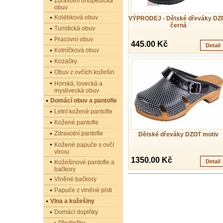
Zdravotní ortopedická
obuv
Kolébková obuv
VÝPRODEJ - Dětské dřeváky DZ
černá
Turistická obuv
Pracovní obuv
445.00 Kč
Detail
Kotníčková obuv
Kozačky
Obuv z ovčích kožešin
Horská, lovecká a
myslivecká obuv
Domácí obuv a pantofle
Letní kožené pantofle
Kožené pantofle
Zdravotní pantofle
Dětské dřeváky DZOT motiv
Kožené papuče s ovčí
vlnou
1350.00 Kč
Detail
Kožešinové pantofle a
bačkory
Vlněné bačkory
Papuče z vlněné plsti
Vlna a kožešiny
Domácí doplňky