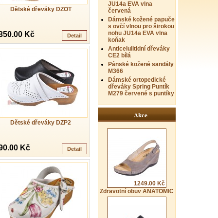
JU14a EVA vlna
Dětské dřeváky DZOT
červená
Dámské kožené papuče
s ovčí vlnou pro širokou
nohu JU14a EVA vlna
350.00 Kč
Detail
koňak
Anticelulitidní dřeváky
CE2 bílá
Pánské kožené sandály
M366
Dámské ortopedické
dřeváky Spring Puntík
M279 červené s puntíky
Akce
Dětské dřeváky DZP2
90.00 Kč
Detail
1249.00 Kč
Zdravotní obuv ANATOMIC