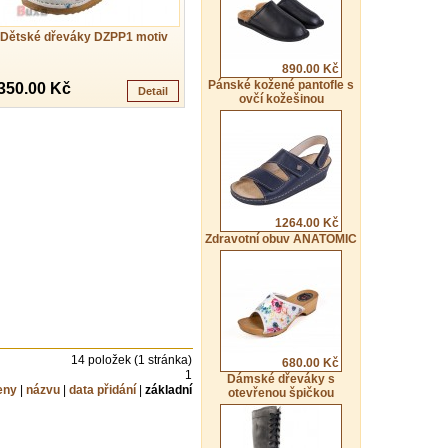
Dětské dřeváky DZPP1 motiv
890.00 Kč
Pánské kožené pantofle s
350.00 Kč
Detail
ovčí kožešinou
1264.00 Kč
Zdravotní obuv ANATOMIC
14 položek (1 stránka)
680.00 Kč
1
Dámské dřeváky s
eny
|
názvu
|
data přidání
|
základní
otevřenou špičkou