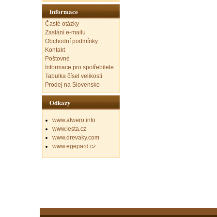
Informace
Časté otázky
Zaslání e-mailu
Obchodní podmínky
Kontakt
Poštovné
Informace pro spotřebitele
Tabulka čísel velikostí
Prodej na Slovensko
Odkazy
www.alwero.info
www.lesta.cz
www.drevaky.com
www.egepard.cz