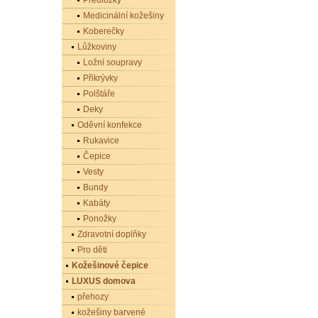
Předložky
Medicinální kožešiny
Koberečky
Lůžkoviny
Ložní soupravy
Přikrývky
Polštáře
Deky
Oděvní konfekce
Rukavice
Čepice
Vesty
Bundy
Kabáty
Ponožky
Zdravotní doplňky
Pro děti
Kožešinové čepice
LUXUS domova
přehozy
kožešiny barvené