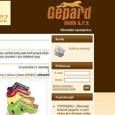
Obchodní spolupráce
Košík
Košík je prázdný
y, svršek boty pak tvoří pravá kůže.
ou vhodné i pro některé typy
Přihlášení
14 položek (1 stránka)
1
E-mail:
eny
|
názvu
|
data přidání
|
základní
Heslo:
Nová registrace
Zapomenuté heslo
Nejžádanější
VÝPRODEJ - Dámské
kožené papuče s ovčí
vlnou pro širokou nohu