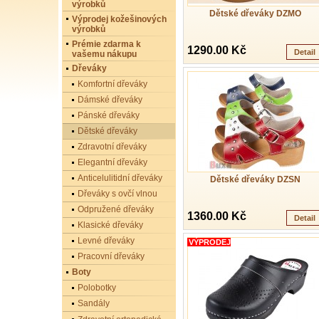
výrobků
Dětské dřeváky DZMO
Výprodej kožešinových
výrobků
Prémie zdarma k
1290.00 Kč
Detail
vašemu nákupu
Dřeváky
Komfortní dřeváky
Dámské dřeváky
Pánské dřeváky
Dětské dřeváky
Zdravotní dřeváky
Elegantní dřeváky
Anticelulitidní dřeváky
Dětské dřeváky DZSN
Dřeváky s ovčí vlnou
Odpružené dřeváky
1360.00 Kč
Detail
Klasické dřeváky
Levné dřeváky
VÝPRODEJ
Pracovní dřeváky
Boty
Polobotky
Sandály