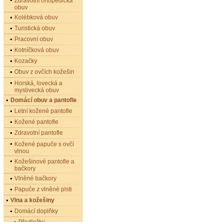
Zdravotní ortopedická
obuv
Kolébková obuv
Turistická obuv
Pracovní obuv
Kotníčková obuv
Kozačky
Obuv z ovčích kožešin
Horská, lovecká a
myslivecká obuv
Domácí obuv a pantofle
Letní kožené pantofle
Kožené pantofle
Zdravotní pantofle
Kožené papuče s ovčí
vlnou
Kožešinové pantofle a
bačkory
Vlněné bačkory
Papuče z vlněné plsti
Vlna a kožešiny
Domácí doplňky