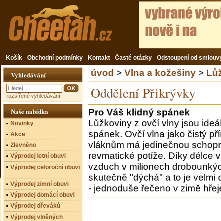
Košík
Obchodní podmínky
Kontakt
Časté otázky
Odstoupení od smlouv
úvod
>
Vlna a kožešiny
>
Lů
Vyhledávání
Oddělení Přikrývky
rozšířené vyhledávání
Naše nabídka
Pro Váš klidný spánek
Lůžkoviny z ovčí vlny jsou ide
Novinky
spánek. Ovčí vlna jako čistý př
Akce
vláknům má jedinečnou schopn
Zlevněno
revmatické potíže. Díky délce 
Výprodej letní obuvi
vzduch v milionech drobounkých 
Výprodej celoroční obuvi
skutečně "dýchá" a to je velmi 
Výprodej zimní obuvi
- jednoduše řečeno v zimě hřeje
Výprodej domácí obuvi
Výprodej dřeváků
Výprodej vlněných