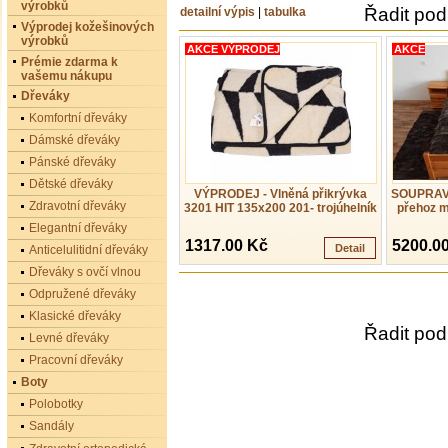
výrobků
Řadit pod
detailní výpis
|
tabulka
Výprodej kožešinových
výrobků
AKCE VÝPRODEJ
AKCE
Prémie zdarma k
vašemu nákupu
Dřeváky
Komfortní dřeváky
Dámské dřeváky
Pánské dřeváky
Dětské dřeváky
VÝPRODEJ - Vlněná přikrývka
SOUPRAV
Zdravotní dřeváky
3201 HIT 135x200 201- trojúhelník
přehoz m
Elegantní dřeváky
1317.00 Kč
5200.0
Detail
Anticelulitidní dřeváky
Dřeváky s ovčí vlnou
Odpružené dřeváky
Klasické dřeváky
Řadit pod
Levné dřeváky
Pracovní dřeváky
Boty
Polobotky
Sandály