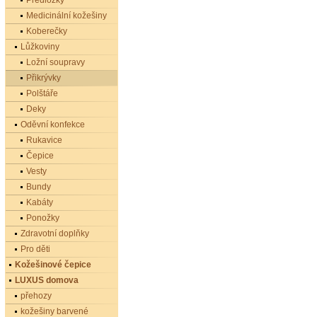
Předložky
Medicinální kožešiny
Koberečky
Lůžkoviny
Ložní soupravy
Přikrývky
Polštáře
Deky
Oděvní konfekce
Rukavice
Čepice
Vesty
Bundy
Kabáty
Ponožky
Zdravotní doplňky
Pro děti
Kožešinové čepice
LUXUS domova
přehozy
kožešiny barvené