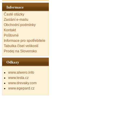
Informace
Časté otázky
Zaslání e-mailu
Obchodní podmínky
Kontakt
Poštovné
Informace pro spotřebitele
Tabulka čísel velikostí
Prodej na Slovensko
Odkazy
www.alwero.info
www.lesta.cz
www.drevaky.com
www.egepard.cz