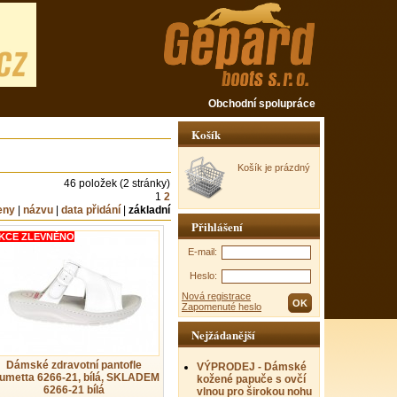
Obchodní spolupráce
Košík
Košík je prázdný
46 položek (2 stránky)
1
2
eny
|
názvu
|
data přidání
|
základní
Přihlášení
KCE ZLEVNĚNO
E-mail:
Heslo:
Nová registrace
Zapomenuté heslo
Nejžádanější
Dámské zdravotní pantofle
VÝPRODEJ - Dámské
umetta 6266-21, bílá, SKLADEM
kožené papuče s ovčí
6266-21 bílá
vlnou pro širokou nohu