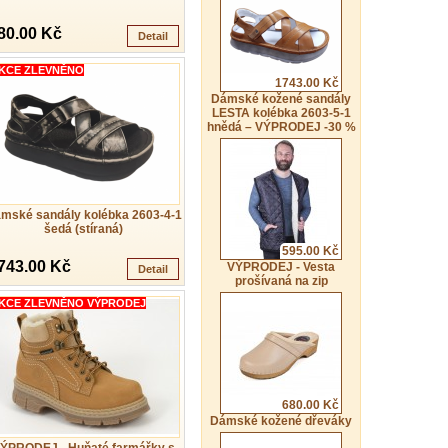
80.00 Kč
Detail
KCE ZLEVNĚNO
1743.00 Kč
Dámské kožené sandály
LESTA kolébka 2603-5-1
hnědá – VÝPRODEJ -30 %
mské sandály kolébka 2603-4-1
šedá (stíraná)
595.00 Kč
743.00 Kč
VÝPRODEJ - Vesta
Detail
prošívaná na zip
KCE ZLEVNĚNO VÝPRODEJ
680.00 Kč
Dámské kožené dřeváky