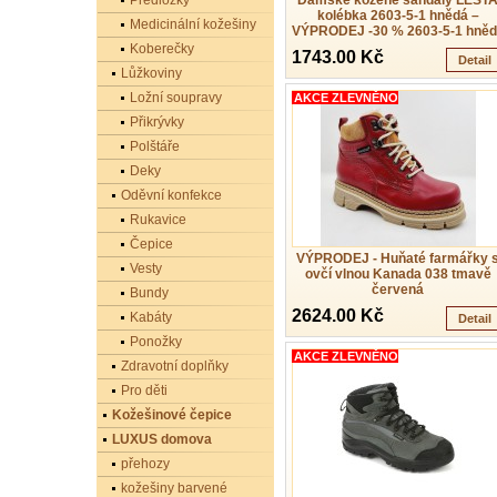
Předložky
Dámské kožené sandály LEST
kolébka 2603-5-1 hnědá –
Medicinální kožešiny
VÝPRODEJ -30 % 2603-5-1 hněd
Koberečky
1743.00 Kč
Detail
Lůžkoviny
Ložní soupravy
AKCE ZLEVNĚNO
Přikrývky
Polštáře
Deky
Oděvní konfekce
Rukavice
Čepice
VÝPRODEJ - Huňaté farmářky 
Vesty
ovčí vlnou Kanada 038 tmavě
červená
Bundy
2624.00 Kč
Kabáty
Detail
Ponožky
AKCE ZLEVNĚNO
Zdravotní doplňky
Pro děti
Kožešinové čepice
LUXUS domova
přehozy
kožešiny barvené