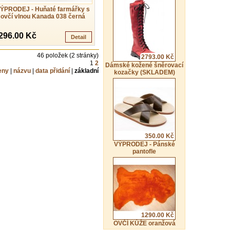
ÝPRODEJ - Huňaté farmářky s
ovčí vlnou Kanada 038 černá
296.00 Kč
Detail
46 položek (2 stránky)
2793.00 Kč
1
2
Dámské kožené šněrovací
eny
|
názvu
|
data přidání
|
základní
kozačky (SKLADEM)
350.00 Kč
VÝPRODEJ - Pánské
pantofle
1290.00 Kč
OVČÍ KŮŽE oranžová