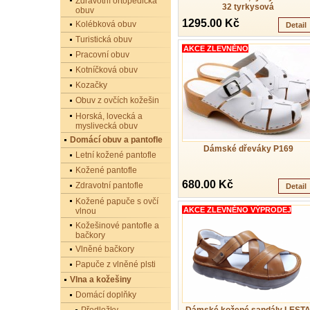
Zdravotní ortopedická
32 tyrkysová
obuv
1295.00 Kč
Kolébková obuv
Detail
Turistická obuv
AKCE ZLEVNĚNO
Pracovní obuv
Kotníčková obuv
Kozačky
Obuv z ovčích kožešin
Horská, lovecká a
myslivecká obuv
Domácí obuv a pantofle
Dámské dřeváky P169
Letní kožené pantofle
Kožené pantofle
680.00 Kč
Zdravotní pantofle
Detail
Kožené papuče s ovčí
AKCE ZLEVNĚNO VÝPRODEJ
vlnou
Kožešinové pantofle a
bačkory
Vlněné bačkory
Papuče z vlněné plsti
Vlna a kožešiny
Domácí doplňky