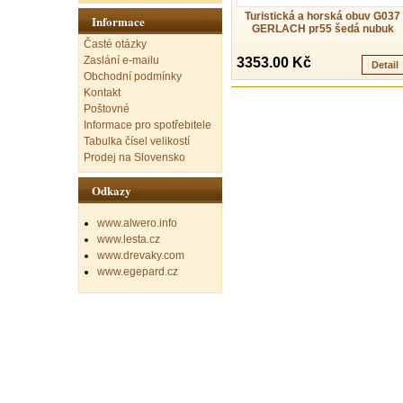
Turistická a horská obuv G037
Informace
GERLACH pr55 šedá nubuk
Časté otázky
Zaslání e-mailu
3353.00 Kč
Detail
Obchodní podmínky
Kontakt
Poštovné
Informace pro spotřebitele
Tabulka čísel velikostí
Prodej na Slovensko
Odkazy
www.alwero.info
www.lesta.cz
www.drevaky.com
www.egepard.cz