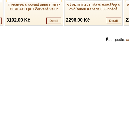
Turistická a horská obuv DG037
VÝPRODEJ - Huňaté farmářky s
V
GERLACH pr 3 červená velur
ovčí vlnou Kanada 038 hnědá
3192.00 Kč
2296.00 Kč
2
Detail
Detail
Řadit podle:
c