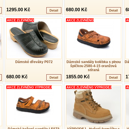
1295.00 Kč
680.00 Kč
6
Detail
Detail
AKCE ZLEVNĚNO
AKCE ZLEVNĚNO
A
Dámské dřeváky P072
Dámské sandály kolébka s plnou
Dá
špičkou 2580-4-15 oranžová
stíraná
680.00 Kč
1855.00 Kč
1
Detail
Detail
AKCE ZLEVNĚNO VÝPRODEJ
AKCE ZLEVNĚNO VÝPRODEJ
A