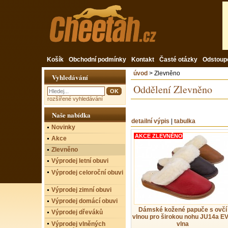
Košík
Obchodní podmínky
Kontakt
Časté otázky
Odstoup
úvod
> Zlevněno
Vyhledávání
Oddělení Zlevněno
rozšířené vyhledávání
Naše nabídka
detailní výpis
|
tabulka
Novinky
AKCE ZLEVNĚNO
Akce
Zlevněno
Výprodej letní obuvi
Výprodej celoroční obuvi
Výprodej zimní obuvi
Výprodej domácí obuvi
Dámské kožené papuče s ovčí
Výprodej dřeváků
vlnou pro širokou nohu JU14a E
Výprodej vlněných
vlna