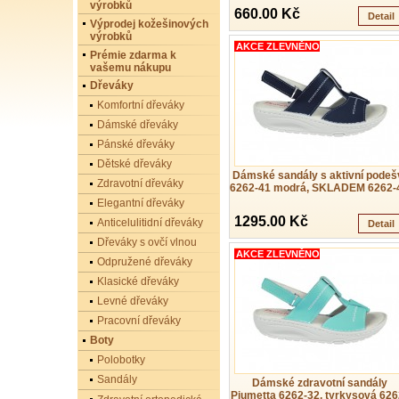
výrobků
660.00 Kč
Detail
Výprodej kožešinových
výrobků
AKCE ZLEVNĚNO
Prémie zdarma k
vašemu nákupu
Dřeváky
Komfortní dřeváky
Dámské dřeváky
Pánské dřeváky
Dětské dřeváky
Dámské sandály s aktivní podeš
Zdravotní dřeváky
6262-41 modrá, SKLADEM 6262-
Elegantní dřeváky
1295.00 Kč
Anticelulitidní dřeváky
Detail
Dřeváky s ovčí vlnou
AKCE ZLEVNĚNO
Odpružené dřeváky
Klasické dřeváky
Levné dřeváky
Pracovní dřeváky
Boty
Polobotky
Sandály
Dámské zdravotní sandály
Piumetta 6262-32, tyrkysová 626