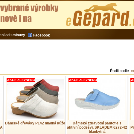
ení od smlouvy
Facebook
Řadit podle:
c
AKCE ZLEVNĚNO
AKCE ZLEVNĚNO
A
Dámské dřeváky P142 hladká kůže
Dámské zdravotní pantofle s
VA
aktivní podešvi, SKLADEM 6272-42
Pi
blankytná