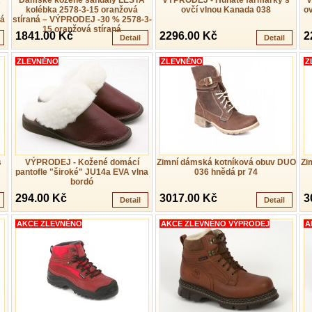
A
Dámské kožené sandály LESTA
VÝPRODEJ - Huňaté farmářky s
V
kolébka 2578-3-15 oranžová
ovčí vlnou Kanada 038
ov
á
stíraná – VÝPRODEJ -30 % 2578-3-
15 oranžová stíraná
1841.00 Kč
2296.00 Kč
2
Detail
Detail
ZLEVNĚNO
ZLEVNĚNO
Z
s
VÝPRODEJ - Kožené domácí
Zimní dámská kotníková obuv DUO
Zi
pantofle "široké" JU14a EVA vlna
036 hnědá pr 74
bordó
294.00 Kč
3017.00 Kč
3
Detail
Detail
AKCE ZLEVNĚNO
AKCE ZLEVNĚNO VÝPRODEJ
A