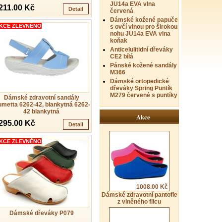
JU14a EVA vlna
211.00 Kč
Detail
červená
Dámské kožené papuče
KCE ZLEVNĚNO
s ovčí vlnou pro širokou
nohu JU14a EVA vlna
koňak
Anticelulitidní dřeváky
CE2 bílá
Pánské kožené sandály
M366
Dámské ortopedické
dřeváky Spring Puntík
M279 červené s puntíky
Dámské zdravotní sandály
umetta 6262-42, blankytná 6262-
42 blankytná
Akce
295.00 Kč
Detail
KCE ZLEVNĚNO
1008.00 Kč
Dámské zdravotní pantofle
z vlněného filcu
Dámské dřeváky P079