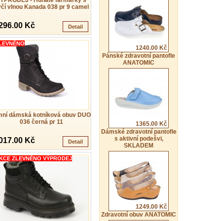
ÝPRODEJ - Huňaté farmářky s
čí vlnou Kanada 038 pr 9 camel
296.00 Kč
Detail
LEVNĚNO
1240.00 Kč
Pánské zdravotní pantofle
ANATOMIC
mní dámská kotníková obuv DUO
036 černá pr 11
1365.00 Kč
Dámské zdravotní pantofle
s aktivní podešvi,
017.00 Kč
Detail
SKLADEM
KCE ZLEVNĚNO VÝPRODEJ
1249.00 Kč
Zdravotní obuv ANATOMIC