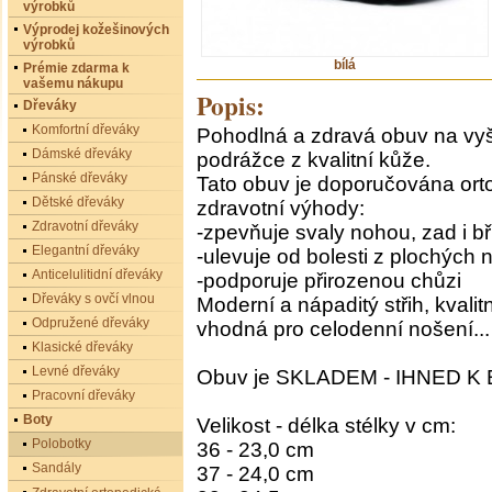
výrobků
Výprodej kožešinových
výrobků
bílá
Prémie zdarma k
vašemu nákupu
Popis:
Dřeváky
Komfortní dřeváky
Pohodlná a zdravá obuv na vy
Dámské dřeváky
podrážce z kvalitní kůže.
Pánské dřeváky
Tato obuv je doporučována orto
Dětské dřeváky
zdravotní výhody:
Zdravotní dřeváky
-zpevňuje svaly nohou, zad i b
Elegantní dřeváky
-ulevuje od bolesti z plochých
Anticelulitidní dřeváky
-podporuje přirozenou chůzi
Dřeváky s ovčí vlnou
Moderní a nápaditý střih, kvalit
Odpružené dřeváky
vhodná pro celodenní nošení...
Klasické dřeváky
Levné dřeváky
Obuv je SKLADEM - IHNED K 
Pracovní dřeváky
Boty
Velikost - délka stélky v cm:
Polobotky
36 - 23,0 cm
Sandály
37 - 24,0 cm