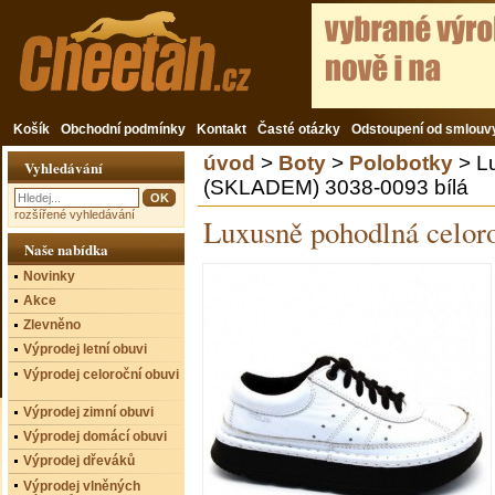
Košík
Obchodní podmínky
Kontakt
Časté otázky
Odstoupení od smlouv
úvod
>
Boty
>
Polobotky
> L
Vyhledávání
(SKLADEM) 3038-0093 bílá
rozšířené vyhledávání
Luxusně pohodlná celo
Naše nabídka
Novinky
Akce
Zlevněno
Výprodej letní obuvi
Výprodej celoroční obuvi
Výprodej zimní obuvi
Výprodej domácí obuvi
Výprodej dřeváků
Výprodej vlněných