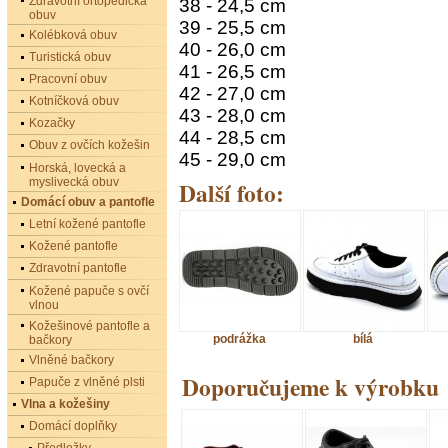
Zdravotní ortopedická
38 - 24,5 cm
obuv
39 - 25,5 cm
Kolébková obuv
40 - 26,0 cm
Turistická obuv
41 - 26,5 cm
Pracovní obuv
42 - 27,0 cm
Kotníčková obuv
43 - 28,0 cm
Kozačky
44 - 28,5 cm
Obuv z ovčích kožešin
45 - 29,0 cm
Horská, lovecká a
myslivecká obuv
Další foto:
Domácí obuv a pantofle
Letní kožené pantofle
Kožené pantofle
Zdravotní pantofle
Kožené papuče s ovčí
vlnou
Kožešinové pantofle a
podrážka
bílá
bačkory
Vlněné bačkory
Doporučujeme k výrobku
Papuče z vlněné plsti
Vlna a kožešiny
Domácí doplňky