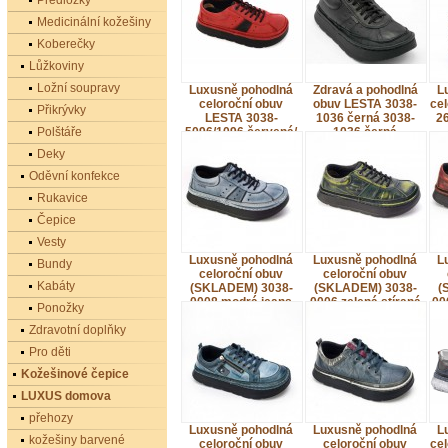
Předložky
Medicinální kožešiny
Koberečky
Lůžkoviny
Ložní soupravy
Luxusně pohodlná
Zdravá a pohodlná
L
celoroční obuv
obuv LESTA 3038-
cel
Přikrývky
LESTA 3038-
1036 černá 3038-
2
Polštáře
5096/1096 červená/
1036 černá
černá
Deky
Oděvní konfekce
Rukavice
Čepice
Vesty
Luxusně pohodlná
Luxusně pohodlná
L
Bundy
celoroční obuv
celoroční obuv
Kabáty
(SKLADEM) 3038-
(SKLADEM) 3038-
(
0008 modrá jeans
0006 zelená stíraná
00
Ponožky
Zdravotní doplňky
Pro děti
Kožešinové čepice
LUXUS domova
přehozy
Luxusně pohodlná
Luxusně pohodlná
L
kožešiny barvené
celoroční obuv
celoroční obuv
cel