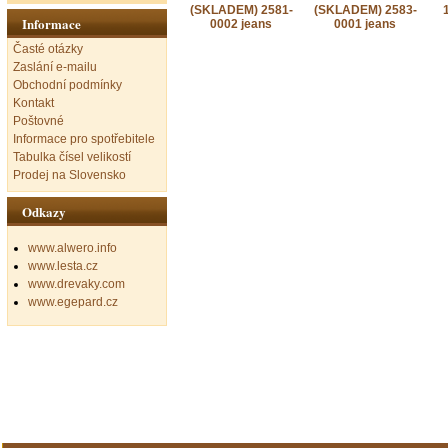
(SKLADEM) 2581-
(SKLADEM) 2583-
Informace
0002 jeans
0001 jeans
Časté otázky
Zaslání e-mailu
Obchodní podmínky
Kontakt
Poštovné
Informace pro spotřebitele
Tabulka čísel velikostí
Prodej na Slovensko
Odkazy
www.alwero.info
www.lesta.cz
www.drevaky.com
www.egepard.cz