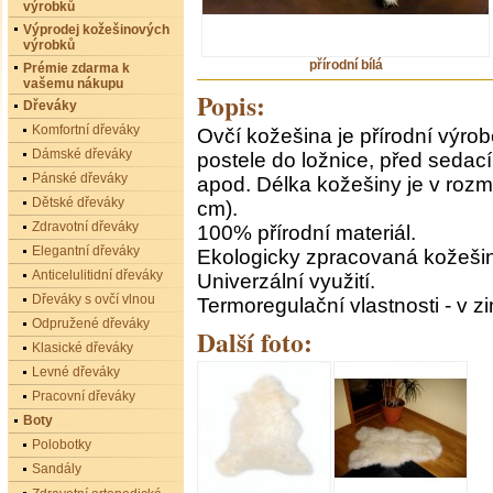
výrobků
Výprodej kožešinových
výrobků
přírodní bílá
Prémie zdarma k
vašemu nákupu
Popis:
Dřeváky
Komfortní dřeváky
Ovčí kožešina je přírodní výrobe
Dámské dřeváky
postele do ložnice, před sedac
Pánské dřeváky
apod. Délka kožešiny je v rozm
Dětské dřeváky
cm).
Zdravotní dřeváky
100% přírodní materiál.
Elegantní dřeváky
Ekologicky zpracovaná kožešin
Anticelulitidní dřeváky
Univerzální využití.
Dřeváky s ovčí vlnou
Termoregulační vlastnosti - v zi
Odpružené dřeváky
Další foto:
Klasické dřeváky
Levné dřeváky
Pracovní dřeváky
Boty
Polobotky
Sandály