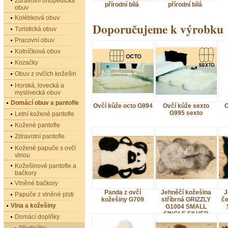
Zdravotní ortopedická
přírodní bílá
přírodní bílá
obuv
Kolébková obuv
Doporučujeme k výrobku
Turistická obuv
Pracovní obuv
Kotníčková obuv
Kozačky
Obuv z ovčích kožešin
Horská, lovecká a
myslivecká obuv
Domácí obuv a pantofle
Ovčí kůže octo G994
Ovčí kůže sexto
O
G995 sexto
Letní kožené pantofle
Kožené pantofle
Zdravotní pantofle
Kožené papuče s ovčí
vlnou
Kožešinové pantofle a
bačkory
Vlněné bačkory
Panda z ovčí
Jehněčí kožešina
J
Papuče z vlněné plsti
kožešiny G709
stříbrná GRIZZLY
č
Vlna a kožešiny
G1004 SMALL
SINGLE SILVER
Domácí doplňky
GRIZZLY