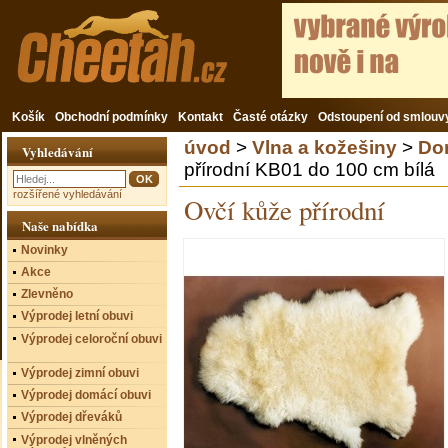
Košík
Obchodní podmínky
Kontakt
Časté otázky
Odstoupení od smlouv
úvod
>
Vlna a kožešiny
>
Do
Vyhledávání
přírodní KB01 do 100 cm bílá
rozšířené vyhledávání
Ovčí kůže přírodní
Naše nabídka
Novinky
Akce
Zlevněno
Výprodej letní obuvi
Výprodej celoroční obuvi
Výprodej zimní obuvi
Výprodej domácí obuvi
Výprodej dřeváků
Výprodej vlněných