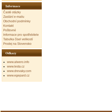
Informace
Časté otázky
Zaslání e-mailu
Obchodní podmínky
Kontakt
Poštovné
Informace pro spotřebitele
Tabulka čísel velikostí
Prodej na Slovensko
Odkazy
www.alwero.info
www.lesta.cz
www.drevaky.com
www.egepard.cz