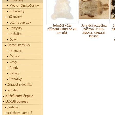
Předložky
Medicinální kožešiny
Koberečky
Lůžkoviny
Ložní soupravy
Jehněčí kůže
Jehněčí kožešina
J
Přikrývky
přírodní KB04 do 90
béžová G1005
bí
cm bílá
SMALL SINGLE
Polštáře
BEIGE
Deky
Oděvní konfekce
Rukavice
Čepice
Vesty
Bundy
Kabáty
Ponožky
Zdravotní doplňky
Pro děti
Kožešinové čepice
LUXUS domova
přehozy
kožešiny barvené