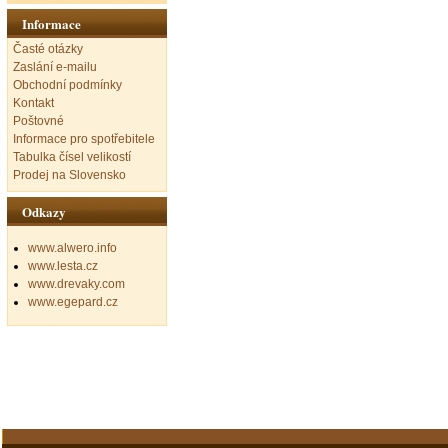
Informace
Časté otázky
Zaslání e-mailu
Obchodní podmínky
Kontakt
Poštovné
Informace pro spotřebitele
Tabulka čísel velikostí
Prodej na Slovensko
Odkazy
www.alwero.info
www.lesta.cz
www.drevaky.com
www.egepard.cz