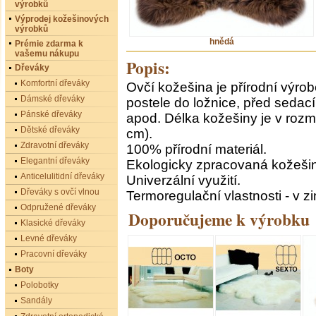
výrobků
Výprodej kožešinových
výrobků
hnědá
Prémie zdarma k
vašemu nákupu
Popis:
Dřeváky
Komfortní dřeváky
Ovčí kožešina je přírodní výrobe
Dámské dřeváky
postele do ložnice, před sedac
Pánské dřeváky
apod. Délka kožešiny je v rozm
Dětské dřeváky
cm).
Zdravotní dřeváky
100% přírodní materiál.
Elegantní dřeváky
Ekologicky zpracovaná kožešin
Anticelulitidní dřeváky
Univerzální využití.
Dřeváky s ovčí vlnou
Termoregulační vlastnosti - v zi
Odpružené dřeváky
Doporučujeme k výrobku
Klasické dřeváky
Levné dřeváky
Pracovní dřeváky
Boty
Polobotky
Sandály