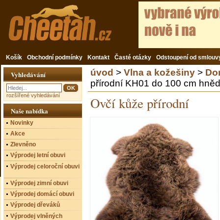
Košík
Obchodní podmínky
Kontakt
Časté otázky
Odstoupení od smlouv
úvod
>
Vlna a kožešiny
>
Do
Vyhledávání
přírodní KH01 do 100 cm hně
rozšířené vyhledávání
Ovčí kůže přírodní
Naše nabídka
Novinky
Akce
Zlevněno
Výprodej letní obuvi
Výprodej celoroční obuvi
Výprodej zimní obuvi
Výprodej domácí obuvi
Výprodej dřeváků
Výprodej vlněných