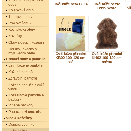
Zdravotní ortopedická
Ovčí kůže octo G994
Ovčí kůže sexto
obuv
G995 sexto
př
Kolébková obuv
Turistická obuv
Pracovní obuv
Kotníčková obuv
Kozačky
Obuv z ovčích kožešin
Horská, lovecká a
myslivecká obuv
Ovčí kůže přírodní
Ovčí kůže přírodní
KB02 100-120 cm
KH02 100-120 cm
Domácí obuv a pantofle
bílá
hnědá
Letní kožené pantofle
Kožené pantofle
Zdravotní pantofle
Kožené papuče s ovčí
vlnou
Kožešinové pantofle a
bačkory
Vlněné bačkory
Papuče z vlněné plsti
Vlna a kožešiny
Domácí doplňky