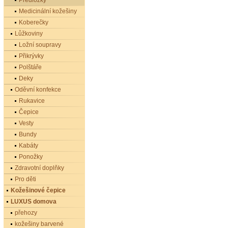
Předložky
Medicinální kožešiny
Koberečky
Lůžkoviny
Ložní soupravy
Přikrývky
Polštáře
Deky
Oděvní konfekce
Rukavice
Čepice
Vesty
Bundy
Kabáty
Ponožky
Zdravotní doplňky
Pro děti
Kožešinové čepice
LUXUS domova
přehozy
kožešiny barvené