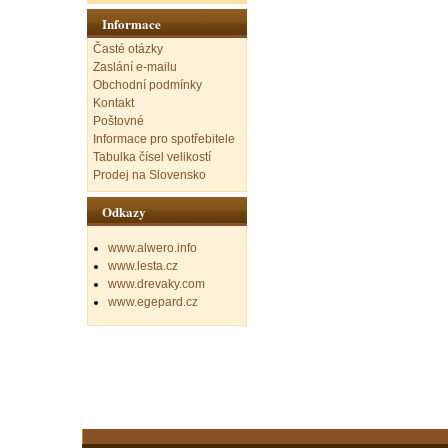
Informace
Časté otázky
Zaslání e-mailu
Obchodní podmínky
Kontakt
Poštovné
Informace pro spotřebitele
Tabulka čísel velikostí
Prodej na Slovensko
Odkazy
www.alwero.info
www.lesta.cz
www.drevaky.com
www.egepard.cz