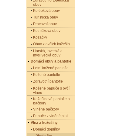
Zdravotní ortopedická
obuv
Kolébková obuv
Turistická obuv
Pracovní obuv
Kotníčková obuv
Kozačky
Obuv z ovčích kožešin
Horská, lovecká a
myslivecká obuv
Domácí obuv a pantofle
Letní kožené pantofle
Kožené pantofle
Zdravotní pantofle
Kožené papuče s ovčí
vlnou
Kožešinové pantofle a
bačkory
Vlněné bačkory
Papuče z vlněné plsti
Vlna a kožešiny
Domácí doplňky