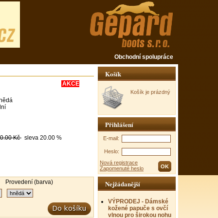
Obchodní spolupráce
Košík
AKCE
Košík je prázdný
nědá
dní
Přihlášení
0.00 Kč
sleva
20.00 %
E-mail:
Heslo:
Nová registrace
Zapomenuté heslo
Provedení (barva)
Nejžádanější
VÝPRODEJ - Dámské
kožené papuče s ovčí
vlnou pro širokou nohu