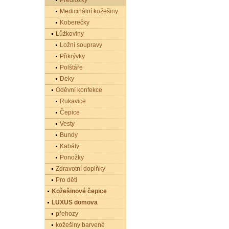
Předložky
Medicinální kožešiny
Koberečky
Lůžkoviny
Ložní soupravy
Přikrývky
Polštáře
Deky
Oděvní konfekce
Rukavice
Čepice
Vesty
Bundy
Kabáty
Ponožky
Zdravotní doplňky
Pro děti
Kožešinové čepice
LUXUS domova
přehozy
kožešiny barvené