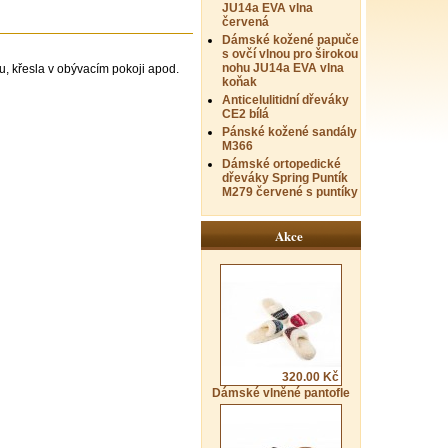
JU14a EVA vlna
červená
Dámské kožené papuče
s ovčí vlnou pro širokou
nohu JU14a EVA vlna
vu, křesla v obývacím pokoji apod.
koňak
Anticelulitidní dřeváky
CE2 bílá
Pánské kožené sandály
M366
Dámské ortopedické
dřeváky Spring Puntík
M279 červené s puntíky
Akce
320.00 Kč
Dámské vlněné pantofle