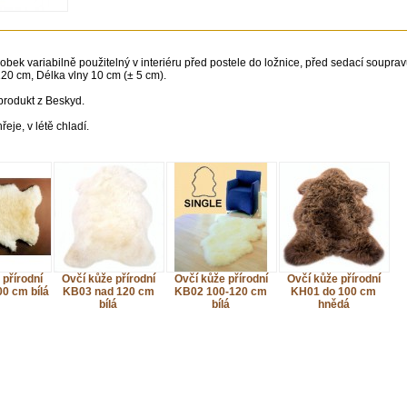
obek variabilně použitelný v interiéru před postele do ložnice, před sedací soupra
120 cm, Délka vlny 10 cm (± 5 cm).
produkt z Beskyd.
eje, v létě chladí.
 přírodní
Ovčí kůže přírodní
Ovčí kůže přírodní
Ovčí kůže přírodní
0 cm bílá
KB03 nad 120 cm
KB02 100-120 cm
KH01 do 100 cm
bílá
bílá
hnědá