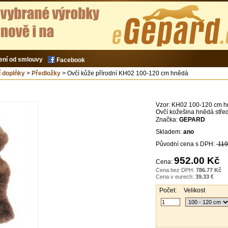
ení od smlouvy
Facebook
 doplňky
>
Předložky
> Ovčí kůže přírodní KH02 100-120 cm hnědá
Vzor:
KH02 100-120 cm h
Ovčí kožešina hnědá stře
Značka:
GEPARD
Skladem:
ano
Původní cena s DPH:
119
952.00 Kč
Cena:
Cena bez DPH:
786.77 Kč
Cena v eurech:
39.33 €
Počet:
Velikost