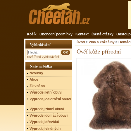
Košík
Obchodní podmínky
Kontakt
Časté otázky
Odstoup
úvod
>
Vlna a kožešiny
>
Domácí
Vyhledávání
Ovčí kůže přírodní
rozšířené vyhledávání
Naše nabídka
Novinky
Akce
Zlevněno
Výprodej letní obuvi
Výprodej celoroční obuvi
Výprodej zimní obuvi
Výprodej domácí obuvi
Výprodej dřeváků
Výprodej vlněných