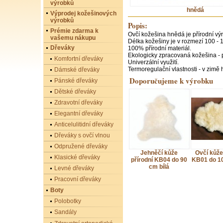
výrobků
hnědá
Výprodej kožešinových
výrobků
Popis:
Prémie zdarma k
Ovčí kožešina hnědá je přírodní výr
vašemu nákupu
Délka kožešiny je v rozmezí 100 - 
Dřeváky
100% přírodní materiál.
Ekologicky zpracovaná kožešina - 
Komfortní dřeváky
Univerzální využití.
Termoregulační vlastnosti - v zimě hř
Dámské dřeváky
Doporučujeme k výrobku
Pánské dřeváky
Dětské dřeváky
Zdravotní dřeváky
Elegantní dřeváky
Anticelulitidní dřeváky
Dřeváky s ovčí vlnou
Odpružené dřeváky
Jehněčí kůže
Ovčí kůže
Klasické dřeváky
přírodní KB04 do 90
KB01 do 10
cm bílá
Levné dřeváky
Pracovní dřeváky
Boty
Polobotky
Sandály