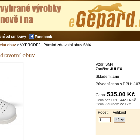
ení od smlouvy
Facebook
ická obuv
> VÝPRODEJ - Pánská zdravotní obuv SM4
dravotní obuv
Vzor:
SM4
Značka:
JULEX
Skladem:
ano
Původní cena s DPH:
107
535.00 Kč
Cena:
Cena bez DPH:
442.14 Kč
Cena v eurech:
22.12 €
Počet:
Velikost