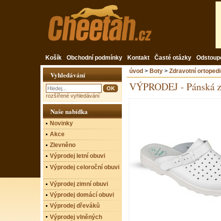
Košík
Obchodní podmínky
Kontakt
Časté otázky
Odstoup
úvod
>
Boty
>
Zdravotní ortoped
Vyhledávání
VÝPRODEJ - Pánská z
rozšířené vyhledávání
Naše nabídka
Novinky
Akce
Zlevněno
Výprodej letní obuvi
Výprodej celoroční obuvi
Výprodej zimní obuvi
Výprodej domácí obuvi
Výprodej dřeváků
Výprodej vlněných