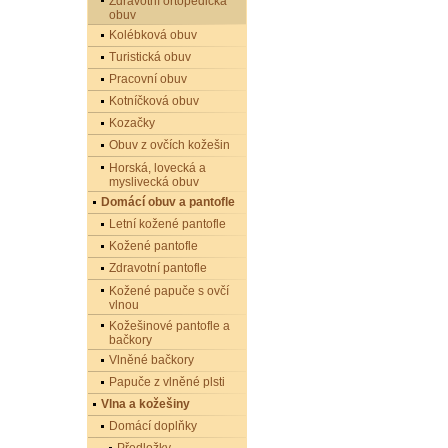
Zdravotní ortopedická
obuv
Kolébková obuv
Turistická obuv
Pracovní obuv
Kotníčková obuv
Kozačky
Obuv z ovčích kožešin
Horská, lovecká a
myslivecká obuv
Domácí obuv a pantofle
Letní kožené pantofle
Kožené pantofle
Zdravotní pantofle
Kožené papuče s ovčí
vlnou
Kožešinové pantofle a
bačkory
Vlněné bačkory
Papuče z vlněné plsti
Vlna a kožešiny
Domácí doplňky