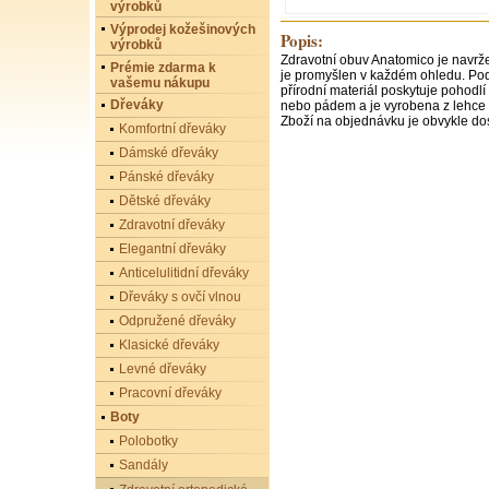
výrobků
Výprodej kožešinových
Popis:
výrobků
Zdravotní obuv Anatomico je navrže
Prémie zdarma k
je promyšlen v každém ohledu. Pode
vašemu nákupu
přírodní materiál poskytuje pohodl
Dřeváky
nebo pádem a je vyrobena z lehce či
Zboží na objednávku je obvykle dos
Komfortní dřeváky
Dámské dřeváky
Pánské dřeváky
Dětské dřeváky
Zdravotní dřeváky
Elegantní dřeváky
Anticelulitidní dřeváky
Dřeváky s ovčí vlnou
Odpružené dřeváky
Klasické dřeváky
Levné dřeváky
Pracovní dřeváky
Boty
Polobotky
Sandály