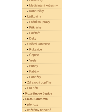
Předložky
Medicinální kožešiny
Koberečky
Lůžkoviny
Ložní soupravy
Přikrývky
Polštáře
Deky
Oděvní konfekce
Rukavice
Čepice
Vesty
Bundy
Kabáty
Ponožky
Zdravotní doplňky
Pro děti
Kožešinové čepice
LUXUS domova
přehozy
kožešiny barvené