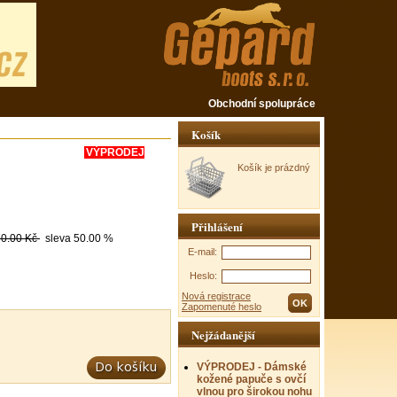
Obchodní spolupráce
Košík
VÝPRODEJ
Košík je prázdný
Přihlášení
0.00 Kč
sleva
50.00 %
E-mail:
Heslo:
Nová registrace
Zapomenuté heslo
Nejžádanější
VÝPRODEJ - Dámské
kožené papuče s ovčí
vlnou pro širokou nohu