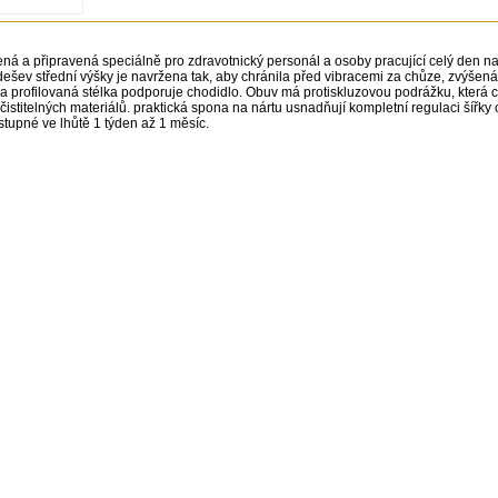
ná a připravená speciálně pro zdravotnický personál a osoby pracující celý den na
šev střední výšky je navržena tak, aby chránila před vibracemi za chůze, zvýšená
í a profilovaná stélka podporuje chodidlo. Obuv má protiskluzovou podrážku, která
stitelných materiálů. praktická spona na nártu usnadňují kompletní regulaci šířky 
tupné ve lhůtě 1 týden až 1 měsíc.