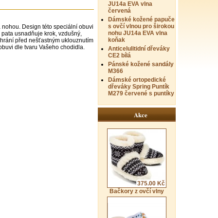
JU14a EVA vlna
červená
Dámské kožené papuče
s ovčí vlnou pro širokou
 nohou. Design této speciální obuvi
nohu JU14a EVA vlna
 pata usnadňuje krok, vzdušný,
koňak
 chrání před nešťastným uklouznutím
obuvi dle tvaru Vašeho chodidla.
Anticelulitidní dřeváky
CE2 bílá
Pánské kožené sandály
M366
Dámské ortopedické
dřeváky Spring Puntík
M279 červené s puntíky
Akce
375.00 Kč
Bačkory z ovčí vlny