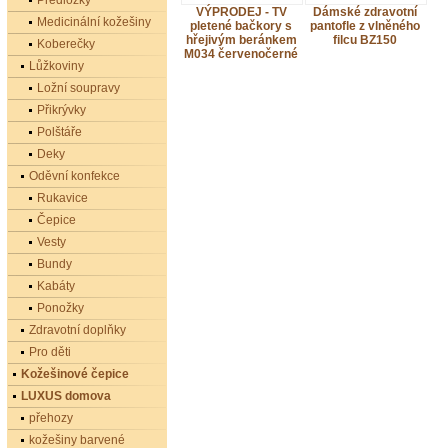
Předložky
VÝPRODEJ - TV
Dámské zdravotní
Medicinální kožešiny
pletené bačkory s
pantofle z vlněného
hřejivým beránkem
filcu BZ150
Koberečky
M034 červenočerné
Lůžkoviny
Ložní soupravy
Přikrývky
Polštáře
Deky
Oděvní konfekce
Rukavice
Čepice
Vesty
Bundy
Kabáty
Ponožky
Zdravotní doplňky
Pro děti
Kožešinové čepice
LUXUS domova
přehozy
kožešiny barvené