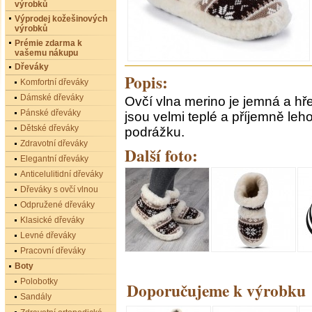
výrobků
Výprodej kožešinových
výrobků
Prémie zdarma k
vašemu nákupu
Dřeváky
Popis:
Komfortní dřeváky
Dámské dřeváky
Ovčí vlna merino je jemná a hřej
Pánské dřeváky
jsou velmi teplé a příjemně leh
Dětské dřeváky
podrážku.
Zdravotní dřeváky
Další foto:
Elegantní dřeváky
Anticelulitidní dřeváky
Dřeváky s ovčí vlnou
Odpružené dřeváky
Klasické dřeváky
Levné dřeváky
Pracovní dřeváky
Boty
Polobotky
Doporučujeme k výrobku
Sandály