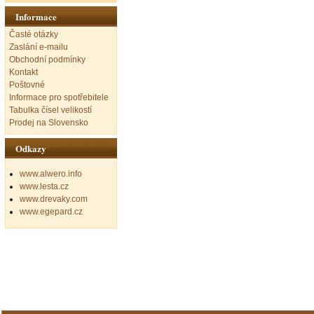
Informace
Časté otázky
Zaslání e-mailu
Obchodní podmínky
Kontakt
Poštovné
Informace pro spotřebitele
Tabulka čísel velikostí
Prodej na Slovensko
Odkazy
www.alwero.info
www.lesta.cz
www.drevaky.com
www.egepard.cz