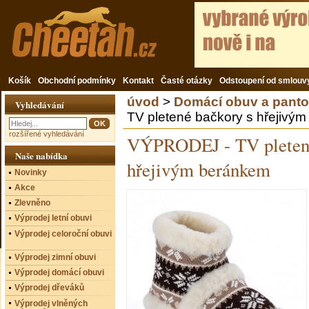
Košík
Obchodní podmínky
Kontakt
Časté otázky
Odstoupení od smlouv
úvod
>
Domácí obuv a panto
Vyhledávání
TV pletené bačkory s hřejiv
rozšířené vyhledávání
VÝPRODEJ - TV pletené
Naše nabídka
hřejivým beránkem
Novinky
Akce
Zlevněno
Výprodej letní obuvi
Výprodej celoroční obuvi
Výprodej zimní obuvi
Výprodej domácí obuvi
Výprodej dřeváků
Výprodej vlněných