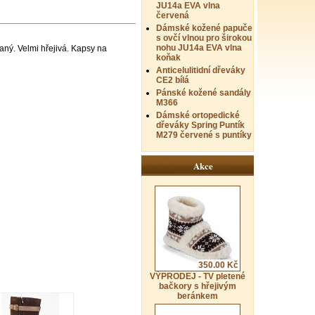
JU14a EVA vlna
červená
Dámské kožené papuče
s ovčí vlnou pro širokou
nohu JU14a EVA vlna
aný. Velmi hřejivá. Kapsy na
koňak
Anticelulitidní dřeváky
CE2 bílá
Pánské kožené sandály
M366
Dámské ortopedické
dřeváky Spring Puntík
M279 červené s puntíky
Akce
350.00 Kč
VÝPRODEJ - TV pletené
bačkory s hřejivým
beránkem