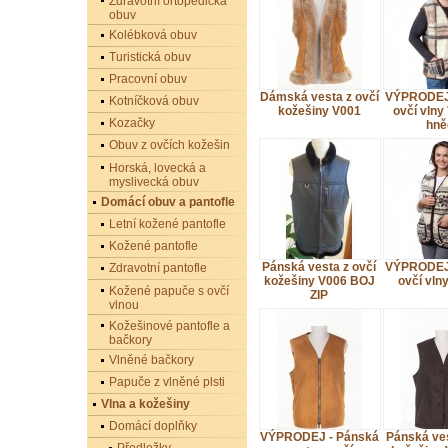
Zdravotní ortopedická
obuv
Kolébková obuv
Turistická obuv
Pracovní obuv
Dámská vesta z ovčí
VÝPRODEJ 
Kotníčková obuv
kožešiny V001
ovčí vln
Kozačky
hně
Obuv z ovčích kožešin
Horská, lovecká a
myslivecká obuv
Domácí obuv a pantofle
Letní kožené pantofle
Kožené pantofle
Pánská vesta z ovčí
VÝPRODEJ 
Zdravotní pantofle
kožešiny V006 BOJ
ovčí vln
Kožené papuče s ovčí
ZIP
vlnou
Kožešinové pantofle a
bačkory
Vlněné bačkory
Papuče z vlněné plsti
Vlna a kožešiny
Domácí doplňky
VÝPRODEJ - Pánská
Pánská ves