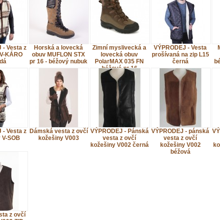
- Vesta z
Horská a lovecká
Zimní myslivecká a
VÝPRODEJ - Vesta
y V-KÁRO
obuv MUFLON STX
lovecká obuv
prošívaná na zip L15
dá
pr 16 - béžový nubuk
PolarMAX 035 FN
černá
bé
béžová pr 16
- Vesta z
Dámská vesta z ovčí
VÝPRODEJ - Pánská
VÝPRODEJ - pánská
VÝ
y V-SOB
kožešiny V003
vesta z ovčí
vesta z ovčí
kožešiny V002 černá
kožešiny V002
ko
béžová
ta z ovčí