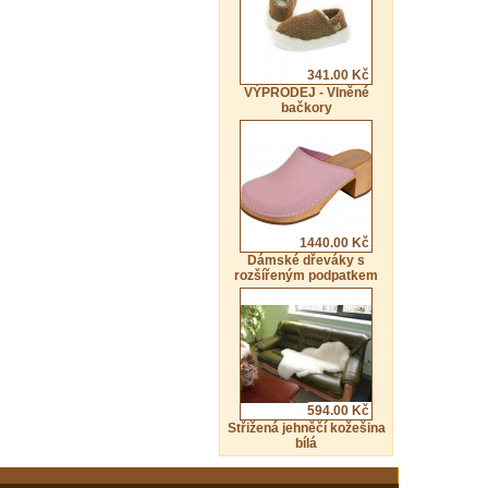
341.00 Kč
VÝPRODEJ - Vlněné
bačkory
1440.00 Kč
Dámské dřeváky s
rozšířeným podpatkem
594.00 Kč
Střižená jehněčí kožešina
bílá