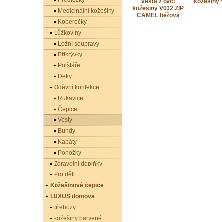
Předložky
vesta z ovčí
kožešiny 
kožešiny V002 ZIP
Medicinální kožešiny
CAMEL béžová
Koberečky
Lůžkoviny
Ložní soupravy
Přikrývky
Polštáře
Deky
Oděvní konfekce
Rukavice
Čepice
Vesty
Bundy
Kabáty
Ponožky
Zdravotní doplňky
Pro děti
Kožešinové čepice
LUXUS domova
přehozy
kožešiny barvené