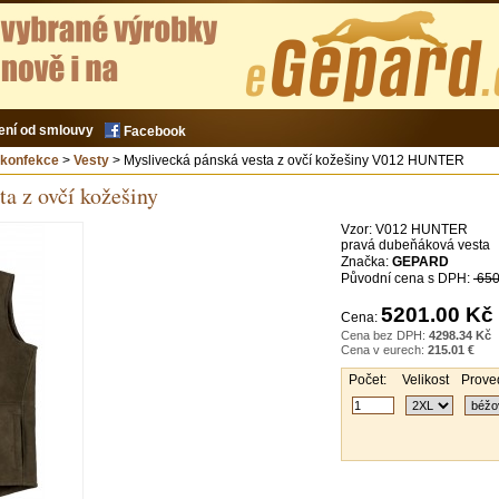
ení od smlouvy
Facebook
 konfekce
>
Vesty
> Myslivecká pánská vesta z ovčí kožešiny V012 HUNTER
a z ovčí kožešiny
Vzor:
V012 HUNTER
pravá dubeňáková vesta
Značka:
GEPARD
Původní cena s DPH:
650
5201.00 Kč
Cena:
Cena bez DPH:
4298.34 Kč
Cena v eurech:
215.01 €
Počet:
Velikost
Prove