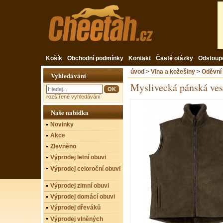
Košík
Obchodní podmínky
Kontakt
Časté otázky
Odstoup
úvod
>
Vlna a kožešiny
>
Oděvní
Vyhledávání
Myslivecká pánská vest
rozšířené vyhledávání
Naše nabídka
Novinky
Akce
Zlevněno
Výprodej letní obuvi
Výprodej celoroční obuvi
Výprodej zimní obuvi
Výprodej domácí obuvi
Výprodej dřeváků
Výprodej vlněných