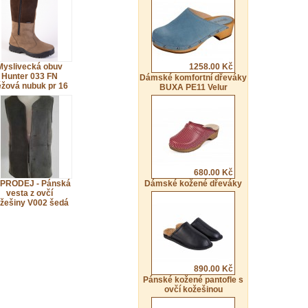
Myslivecká obuv
1258.00 Kč
Hunter 033 FN
Dámské komfortní dřeváky
žová nubuk pr 16
BUXA PE11 Velur
680.00 Kč
PRODEJ - Pánská
Dámské kožené dřeváky
vesta z ovčí
žešiny V002 šedá
890.00 Kč
Pánské kožené pantofle s
ovčí kožešinou