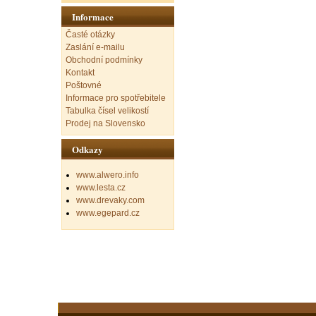
Informace
Časté otázky
Zaslání e-mailu
Obchodní podmínky
Kontakt
Poštovné
Informace pro spotřebitele
Tabulka čísel velikostí
Prodej na Slovensko
Odkazy
www.alwero.info
www.lesta.cz
www.drevaky.com
www.egepard.cz