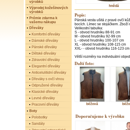
výrobků
hnědá
Výprodej kožešinových
výrobků
Popis:
Prémie zdarma k
Pánská vesta ušitá z pravé ovčí kůž
vašemu nákupu
bocích. Límec se stojáčkem. Zboží 
Dřeváky
Velikostní tabulka:
S - obvod hrudníku 88-91 cm
Komfortní dřeváky
M - obvod hrudníku 92-99 cm
L - obvod hrudníku 100-107 cm
Dámské dřeváky
XL - obvod hrudníku 108-115 cm
Pánské dřeváky
XXL- - obvod hrudníku 116-123 cm
Dětské dřeváky
Větší rozměry na individuální obje
Zdravotní dřeváky
Další foto:
Elegantní dřeváky
Anticelulitidní dřeváky
Dřeváky s ovčí vlnou
Odpružené dřeváky
Klasické dřeváky
Levné dřeváky
béžová
béžo
Pracovní dřeváky
Boty
Doporučujeme k výrobku
Polobotky
Sandály