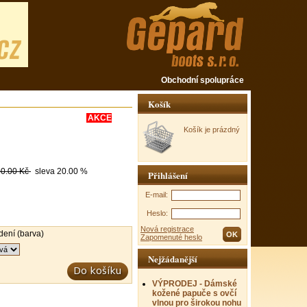
Obchodní spolupráce
Košík
AKCE
Košík je prázdný
0.00 Kč
sleva
20.00 %
Přihlášení
E-mail:
Heslo:
Nová registrace
dení (barva)
Zapomenuté heslo
Nejžádanější
VÝPRODEJ - Dámské
kožené papuče s ovčí
vlnou pro širokou nohu