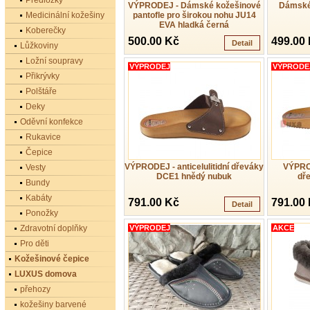
Předložky
VÝPRODEJ - Dámské kožešinové
Dámské 
Medicinální kožešiny
pantofle pro širokou nohu JU14
EVA hladká černá
Koberečky
500.00 Kč
499.00
Detail
Lůžkoviny
Ložní soupravy
VÝPRODEJ
VÝPRODE
Přikrývky
Polštáře
Deky
Oděvní konfekce
Rukavice
Čepice
VÝPRODEJ - anticelulitidní dřeváky
VÝPRODE
Vesty
DCE1 hnědý nubuk
dř
Bundy
Kabáty
791.00 Kč
791.00
Detail
Ponožky
Zdravotní doplňky
VÝPRODEJ
AKCE
Pro děti
Kožešinové čepice
LUXUS domova
přehozy
kožešiny barvené