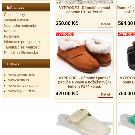
Informace
VÝPRODEJ - Dámské domácí
Dámské i 
pantofle P104L černá
kožeš
Časté otázky
Zaslání e-mailu
350.00 Kč
594.00
Detail
Obchodní podmínky
Kontakt
VÝPRODEJ
VÝPRODE
Poštovné
Informace pro spotřebitele
Tabulka čísel velikostí
Prodej na Slovensko
Odkazy
www.alwero.info
VÝPRODEJ- Dámské i pánské
VÝPRODE
www.lesta.cz
papuče s vlnou a kožešinovým
obuv 
www.drevaky.com
lemem P174 koňak
www.egepard.cz
420.00 Kč
760.00
Detail