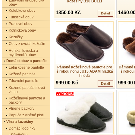
Zdravotní ortopedická
kožešiny B10 BULLI
obuv
Kolébková obuv
1350.00 Kč
1460.0
Detail
Turistická obuv
Pracovní obuv
Kotníčková obuv
Kozačky
Obuv z ovčích kožešin
Horská, lovecká a
myslivecká obuv
Domácí obuv a pantofle
Pánské kožešinové pantofle pro
Dámské k
Letní kožené pantofle
širokou nohu JU15 ADAM hladká
širokou
Kožené pantofle
hnědá
Zdravotní pantofle
999.00 Kč
999.00
Detail
Kožené papuče s ovčí
vlnou
VÝPRODEJ
Kožešinové pantofle a
bačkory
Vlněné bačkory
Papuče z vlněné plsti
Vlna a kožešiny
Domácí doplňky