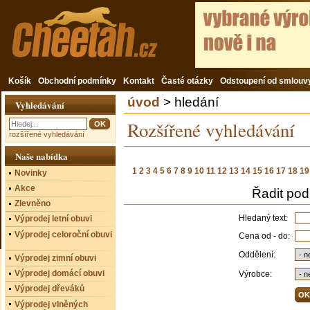
Košík
Obchodní podmínky
Kontakt
Časté otázky
Odstoupení od smlouv
úvod
> hledání
Vyhledávání
Rozšířené vyhledávání
rozšířené vyhledávání
Naše nabídka
1
2
3
4
5
6
7
8
9
10
11
12
13
14
15
16
17
18
19
Novinky
Akce
Řadit pod
Zlevněno
Hledaný text:
Výprodej letní obuvi
Výprodej celoroční obuvi
Cena od - do:
Oddělení:
Výprodej zimní obuvi
Výprodej domácí obuvi
Výrobce:
Výprodej dřeváků
Výprodej vlněných