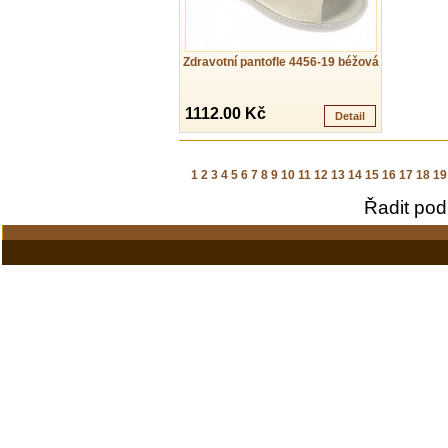
Zdravotní pantofle 4456-19 béžová
1112.00 Kč
Detail
1
2
3
4
5
6
7
8
9
10
11
12
13
14
15
16
17
18
19
Řadit pod