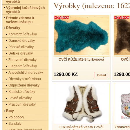
výrobků
Výrobky (nalezeno: 162
Výprodej kožešinových
výrobků
NOVINKA
NOVINKA
Prémie zdarma k
vašemu nákupu
Dřeváky
Komfortní dřeváky
Dámské dřeváky
Pánské dřeváky
Dětské dřeváky
OVČÍ KŮŽE M1-9 tyrkysová
OVČÍ
Zdravotní dřeváky
Elegantní dřeváky
Anticelulitidní dřeváky
1290.00 Kč
1290.0
Detail
Dřeváky s ovčí vlnou
Odpružené dřeváky
Klasické dřeváky
Levné dřeváky
Pracovní dřeváky
Boty
Polobotky
Sandály
Luxuní dětská vesta z ovčí
Zdravotn