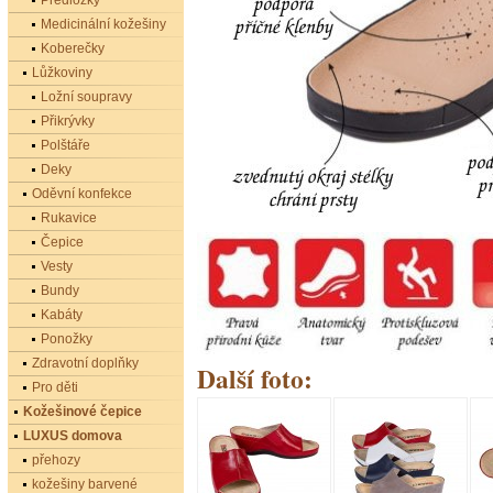
Předložky
Medicinální kožešiny
Koberečky
Lůžkoviny
Ložní soupravy
Přikrývky
Polštáře
Deky
Oděvní konfekce
Rukavice
Čepice
Vesty
Bundy
Kabáty
Ponožky
Zdravotní doplňky
Další foto:
Pro děti
Kožešinové čepice
LUXUS domova
přehozy
kožešiny barvené