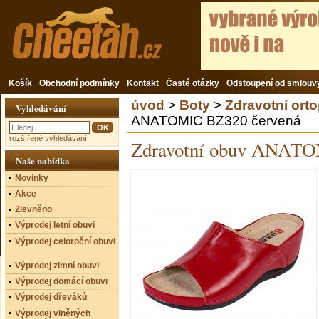
Košík
Obchodní podmínky
Kontakt
Časté otázky
Odstoupení od smlouv
úvod
>
Boty
>
Zdravotní ort
Vyhledávání
ANATOMIC BZ320 červená
rozšířené vyhledávání
Zdravotní obuv ANAT
Naše nabídka
Novinky
Akce
Zlevněno
Výprodej letní obuvi
Výprodej celoroční obuvi
Výprodej zimní obuvi
Výprodej domácí obuvi
Výprodej dřeváků
Výprodej vlněných