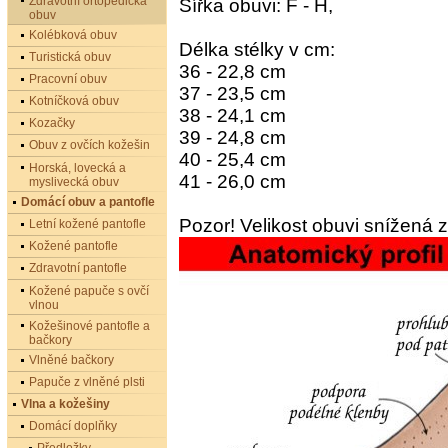
Zdravotní ortopedická
Šířka obuvi: F - H,
obuv
Kolébková obuv
Délka stélky v cm:
Turistická obuv
36 - 22,8 cm
Pracovní obuv
37 - 23,5 cm
Kotníčková obuv
38 - 24,1 cm
Kozačky
39 - 24,8 cm
Obuv z ovčích kožešin
40 - 25,4 cm
Horská, lovecká a
41 - 26,0 cm
myslivecká obuv
Domácí obuv a pantofle
Pozor! Velikost obuvi snížená 
Letní kožené pantofle
Kožené pantofle
Zdravotní pantofle
Kožené papuče s ovčí
vlnou
Kožešinové pantofle a
bačkory
Vlněné bačkory
Papuče z vlněné plsti
Vlna a kožešiny
Domácí doplňky