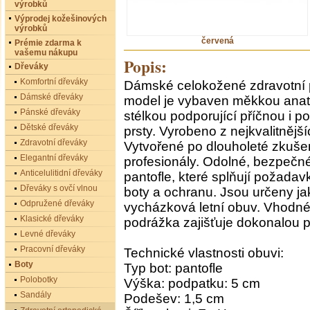
výrobků
Výprodej kožešinových
výrobků
červená
Prémie zdarma k
vašemu nákupu
Popis:
Dřeváky
Komfortní dřeváky
Dámské celokožené zdravotní p
Dámské dřeváky
model je vybaven měkkou anat
Pánské dřeváky
stélkou podporující příčnou i p
Dětské dřeváky
prsty. Vyrobeno z nejkvalitnějš
Zdravotní dřeváky
Vytvořené po dlouholeté zkušen
Elegantní dřeváky
profesionály. Odolné, bezpečn
Anticelulitidní dřeváky
pantofle, které splňují požada
Dřeváky s ovčí vlnou
boty a ochranu. Jsou určeny jak
Odpružené dřeváky
vycházková letní obuv. Vhodné
Klasické dřeváky
podrážka zajišťuje dokonalou př
Levné dřeváky
Pracovní dřeváky
Technické vlastnosti obuvi:
Boty
Typ bot: pantofle
Polobotky
Výška: podpatku: 5 cm
Sandály
Podešev: 1,5 cm