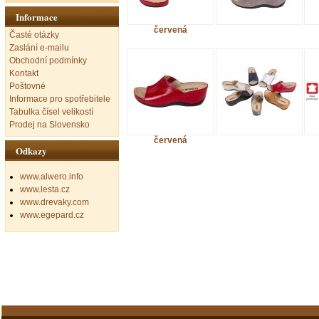
Informace
červená
Časté otázky
Zaslání e-mailu
Obchodní podmínky
Kontakt
Poštovné
Informace pro spotřebitele
Tabulka čísel velikostí
Prodej na Slovensko
červená
Odkazy
www.alwero.info
www.lesta.cz
www.drevaky.com
www.egepard.cz